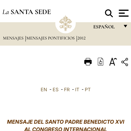
La
SANTA SEDE
ESPAÑOL
MENSAJES
MENSAJES PONTIFICIOS
2012
FRANÇAIS
ENGLISH
ITALIANO
PORTUGUÊS
ESPAÑOL
EN
-
ES
-
FR
-
IT
-
PT
DEUTSCH
POLSKI
العربيّة
MENSAJE DEL SANTO PADRE BENEDICTO XVI
AL CONGRESO INTERNACIONAL
中文