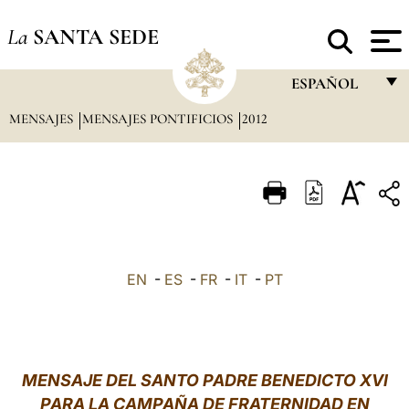
La
SANTA SEDE
ESPAÑOL
MENSAJES
MENSAJES PONTIFICIOS
2012
FRANÇAIS
ENGLISH
ITALIANO
PORTUGUÊS
ESPAÑOL
EN
-
ES
-
FR
-
IT
-
PT
DEUTSCH
POLSKI
العربيّة
MENSAJE DEL SANTO PADRE BENEDICTO XVI
PARA LA CAMPAÑA DE FRATERNIDAD EN
中文