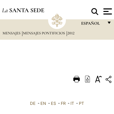
La
SANTA SEDE
ESPAÑOL
MENSAJES
MENSAJES PONTIFICIOS
2012
FRANÇAIS
ENGLISH
ITALIANO
PORTUGUÊS
ESPAÑOL
DEUTSCH
POLSKI
العربيّة
DE
-
EN
-
ES
-
FR
-
IT
-
PT
中文