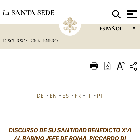
La
SANTA SEDE
ESPAÑOL
DISCURSOS
2006
ENERO
FRANÇAIS
ENGLISH
ITALIANO
PORTUGUÊS
ESPAÑOL
DE
-
EN
-
ES
-
FR
-
IT
-
PT
DEUTSCH
POLSKI
العربيّة
DISCURSO DE SU SANTIDAD BENEDICTO XVI
AL RABINO JEFE DE ROMA, RICCARDO DI
中文