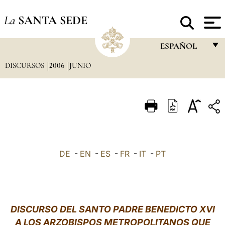
La
SANTA SEDE
ESPAÑOL
DISCURSOS
2006
JUNIO
FRANÇAIS
ENGLISH
ITALIANO
PORTUGUÊS
ESPAÑOL
DE
-
EN
-
ES
-
FR
-
IT
-
PT
DEUTSCH
POLSKI
العربيّة
DISCURSO DEL SANTO PADRE BENEDICTO XVI
A LOS ARZOBISPOS METROPOLITANOS QUE
中文