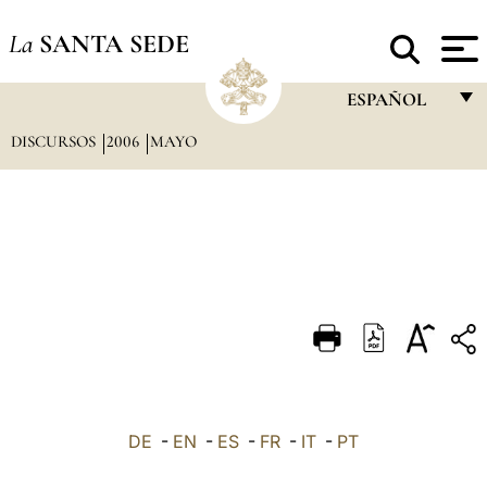
La
SANTA SEDE
ESPAÑOL
DISCURSOS
2006
MAYO
FRANÇAIS
ENGLISH
ITALIANO
PORTUGUÊS
ESPAÑOL
DEUTSCH
POLSKI
العربيّة
DE
-
EN
-
ES
-
FR
-
IT
-
PT
中文