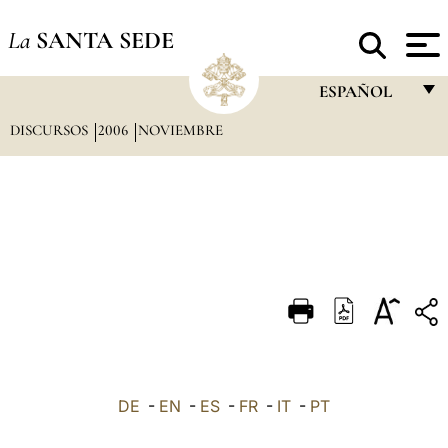
La
SANTA SEDE
ESPAÑOL
DISCURSOS
2006
NOVIEMBRE
FRANÇAIS
ENGLISH
ITALIANO
PORTUGUÊS
ESPAÑOL
DEUTSCH
POLSKI
العربيّة
DE
-
EN
-
ES
-
FR
-
IT
-
PT
中文