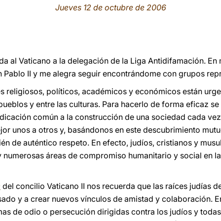
Jueves 12 de octubre de 2006
a al Vaticano a la delegación de la Liga Antidifamación. En 
 Pablo II y me alegra seguir encontrándome con grupos repr
res religiosos, políticos, académicos y económicos están ur
s pueblos y entre las culturas. Para hacerlo de forma eficaz s
icación común a la construcción de una sociedad cada vez m
r unos a otros y, basándonos en este descubrimiento mutuo,
bién de auténtico respeto. En efecto, judíos, cristianos y 
y numerosas áreas de compromiso humanitario y social en 
e
del concilio Vaticano II nos recuerda que las raíces judías d
sado y a crear nuevos vínculos de amistad y colaboración. En
mas de odio o persecución dirigidas contra los judíos y toda