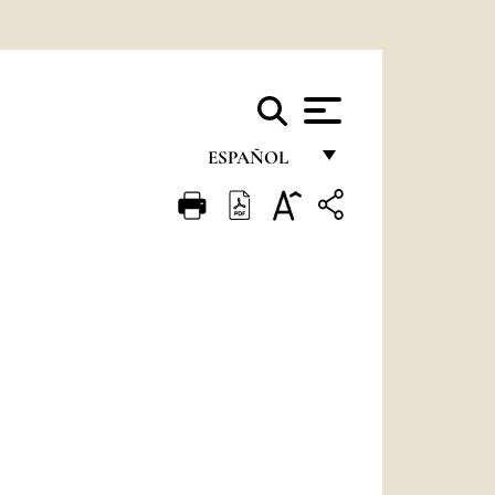
ESPAÑOL
FRANÇAIS
ENGLISH
ITALIANO
PORTUGUÊS
ESPAÑOL
DEUTSCH
POLSKI