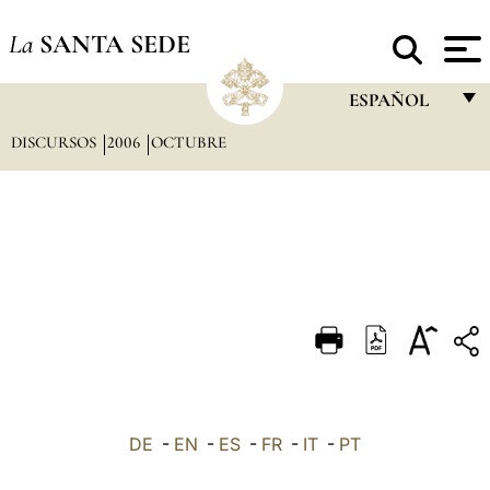
La
SANTA SEDE
ESPAÑOL
DISCURSOS
2006
OCTUBRE
FRANÇAIS
ENGLISH
ITALIANO
PORTUGUÊS
ESPAÑOL
DEUTSCH
POLSKI
العربيّة
DE
-
EN
-
ES
-
FR
-
IT
-
PT
中文