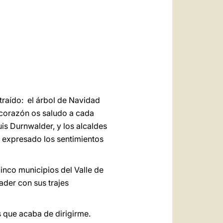
العربيّة
中文
LATINE
traído: el árbol de Navidad
 corazón os saludo a cada
uis Durnwalder, y los alcaldes
n expresado los sentimientos
cinco municipios del Valle de
ader con sus trajes
 que acaba de dirigirme.