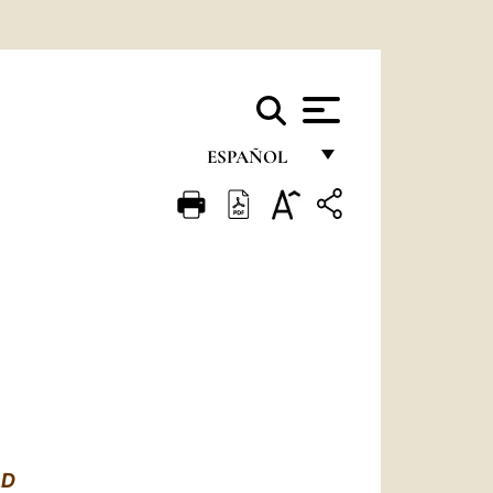
ESPAÑOL
FRANÇAIS
ENGLISH
ITALIANO
PORTUGUÊS
ESPAÑOL
DEUTSCH
POLSKI
AD