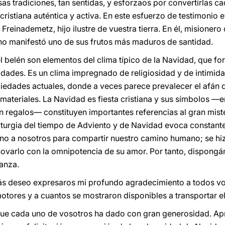
s tradiciones, tan sentidas, y esforzaos por convertirlas c
ristiana auténtica y activa. En este esfuerzo de testimonio 
reinademetz, hijo ilustre de vuestra tierra. En él, misioner
dino manifestó uno de sus frutos más maduros de santidad.
el belén son elementos del clima típico de la Navidad, que fo
idades. Es un clima impregnado de religiosidad y de intimid
ciedades actuales, donde a veces parece prevalecer el afán
materiales. La Navidad es fiesta cristiana y sus símbolos —e
n regalos— constituyen importantes referencias al gran miste
liturgia del tiempo de Adviento y de Navidad evoca constant
ino a nosotros para compartir nuestro camino humano; se hi
novarlo con la omnipotencia de su amor. Por tanto, dispong
anza.
s deseo expresaros mi profundo agradecimiento a todos vos
otores y a cuantos se mostraron disponibles a transportar el
 que cada uno de vosotros ha dado con gran generosidad. A