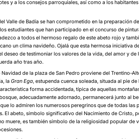
tes y a los consejos parroquiales, así como a los habitantes 
del Valle de Badía se han comprometido en la preparación d
los estudiantes que han participado en el concurso de pintura
adezco a todos el hermoso regalo de este abeto rojo y tamb
icano un clima navideño. Ojalá que esta hermosa iniciativa d
 el deseo de testimoniar los valores de la vida, del amor y de
uerda año tras año.
de Navidad de la plaza de San Pedro proviene del Trentino-Al
a, la
Gran Ega
, estupenda cuenca soleada, situada al pie de
racterística forma accidentada, típica de aquellas montaña
l bosque, adecuadamente adornado, permanecerá junto al belén
 que lo admiren los numerosos peregrinos que de todas las p
s. El abeto, símbolo significativo del Nacimiento de Cristo,
no muere, es también símbolo de la religiosidad popular de v
ocesiones.