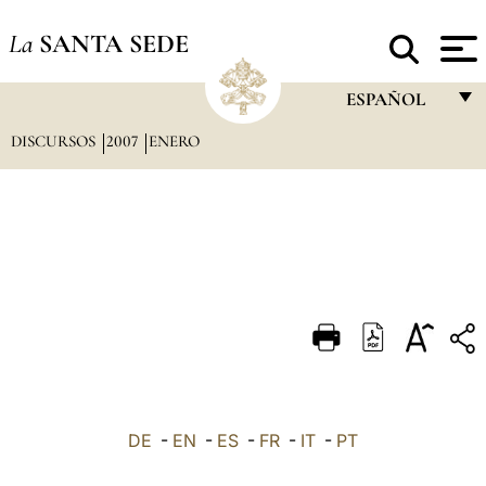
La
SANTA SEDE
ESPAÑOL
DISCURSOS
2007
ENERO
FRANÇAIS
ENGLISH
ITALIANO
PORTUGUÊS
ESPAÑOL
DEUTSCH
POLSKI
العربيّة
DE
-
EN
-
ES
-
FR
-
IT
-
PT
中文