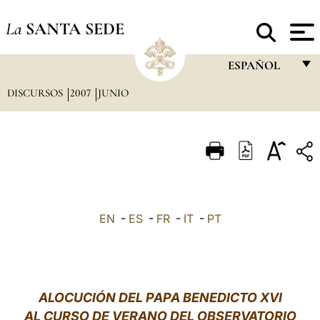
La
SANTA SEDE
ESPAÑOL
DISCURSOS
2007
JUNIO
FRANÇAIS
ENGLISH
ITALIANO
PORTUGUÊS
ESPAÑOL
EN
-
ES
-
FR
-
IT
-
PT
DEUTSCH
POLSKI
العربيّة
ALOCUCIÓN DEL PAPA BENEDICTO XVI
AL CURSO DE VERANO DEL OBSERVATORIO
中文