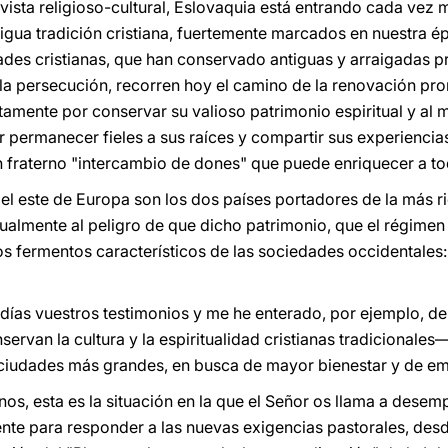
vista religioso-cultural, Eslovaquia está entrando cada vez 
igua tradición cristiana, fuertemente marcados en nuestra 
des cristianas, que han conservado antiguas y arraigadas prá
e la persecución, recorren hoy el camino de la renovación pr
stamente por conservar su valioso patrimonio espiritual y al
r permanecer fieles a sus raíces y compartir sus experiencia
 fraterno "intercambio de dones" que puede enriquecer a to
 el este de Europa son los dos países portadores de la más ri
tualmente al peligro de que dicho patrimonio, que el régimen
os fermentos característicos de las sociedades occidental
días vuestros testimonios y me he enterado, por ejemplo, d
rvan la cultura y la espiritualidad cristianas tradicionales
s ciudades más grandes, en busca de mayor bienestar y de e
s, esta es la situación en la que el Señor os llama a desem
nte para responder a las nuevas exigencias pastorales, des