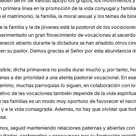
ueden servir de valioso apoyo los grupos, los movimientos y 
primera línea en la promoción de la vida conyugal y familiar,
 el matrimonio, la familia, la moral sexual y los temas de bioé
 la familia y la de jóvenes está la
pastoral de las vocacione
erimentado un gran florecimiento de vocaciones al sacerdoc
neció abierto durante la dictadura se han añadido otros cin
nen su pastor. Demos gracias al Señor por esta abundancia de
ible, dicha primavera no podía durar mucho y, por tanto, ho
nas a dar prioridad a una atenta pastoral vocacional. En esa
amino; muchas parroquias lo siguen, en colaboración con lo
tivo de las vocaciones también depende de la vida espiritual 
con las familias es un modo muy oportuno de favorecer el naci
 y a la vida consagrada. Además, no hay que olvidar que to
nsa.
os, seguid manteniendo relaciones paternas y abiertas con 
cultades, sostenedlos y preocupaos por su formación espirit