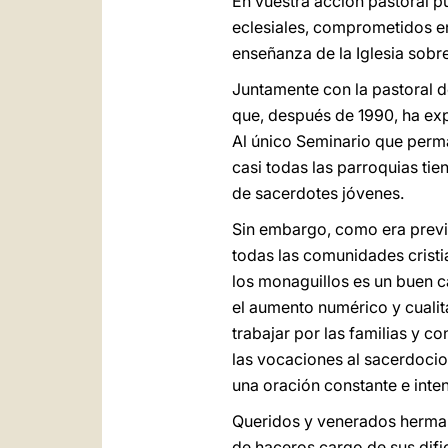
En vuestra acción pastoral p
eclesiales, comprometidos en 
enseñanza de la Iglesia sobre
Juntamente con la pastoral de
que, después de 1990, ha exp
Al único Seminario que perma
casi todas las parroquias tie
de sacerdotes jóvenes.
Sin embargo, como era previs
todas las comunidades cristia
los monaguillos es un buen c
el aumento numérico y cualita
trabajar por las familias y 
las vocaciones al sacerdocio
una oración constante e inte
Queridos y venerados herman
de haceros cargo de sus difi