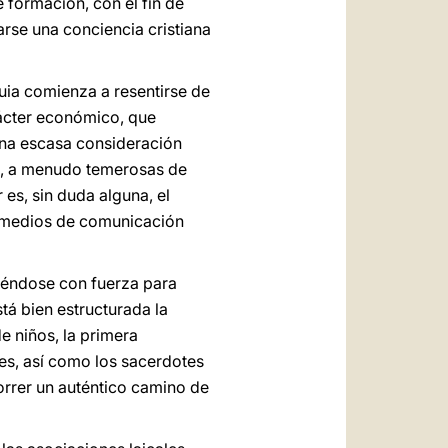
formación, con el fin de
arse una conciencia cristiana
uia comienza a resentirse de
arácter económico, que
 una escasa consideración
es, a menudo temerosas de
es, sin duda alguna, el
os medios de comunicación
tiéndose con fuerza para
stá bien estructurada la
e niños, la primera
es, así como los sacerdotes
orrer un auténtico camino de