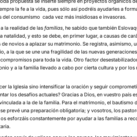
da propuesta se inserte siempre en proyectos orgánicos de 
iempre la fe a la vida, pues sólo así podréis ayudarles a form
njas del consumismo cada vez más insidiosas e invasoras.
a la realidad de las
familias
, he sabido que también Eslovaq
 la natalidad, y esto se debe, en primer lugar, a causas de c
s de novios a aplazar su matrimonio. Se registra, asimismo,
nio, a la que se une una fragilidad de las nuevas generacion
compromisos para toda la vida. Otro factor desestabilizador 
nio y a la familia llevado a cabo por cierta cultura y por l
er la Iglesia sino intensificar la oración y seguir comprome
ontar los desafíos actuales? Gracias a Dios, en vuestro país e
inculada a la de la familia. Para el matrimonio, el bautismo d
e prevé una preparación obligatoria; y vosotros, los pastor
os esforzáis constantemente por ayudar a las familias a rec
aria.