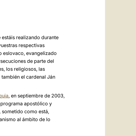
العربيّة
中文
LATINE
 estáis realizando durante
vuestras respectivas
lo eslovaco, evangelizado
rsecuciones de parte del
, los religiosos, las
a también el cardenal Ján
quia
, en septiembre de 2003,
co programa apostólico y
s, sometido como está,
ianismo al ámbito de lo