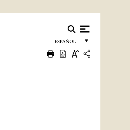
ESPAÑOL
FRANÇAIS
ENGLISH
ITALIANO
PORTUGUÊS
ESPAÑOL
DEUTSCH
POLSKI