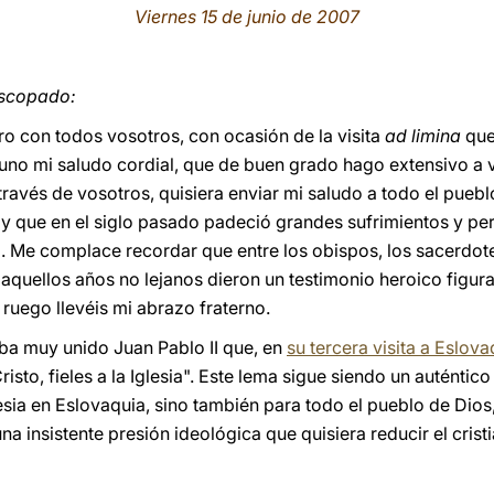
Viernes 15 de junio de 2007
iscopado:
o con todos vosotros, con ocasión de la visita
ad limina
que
a uno mi saludo cordial, que de buen grado hago extensivo a 
avés de vosotros, quisiera enviar mi saludo a todo el pueb
, y que en el siglo pasado padeció grandes sufrimientos y pe
. Me complace recordar que entre los obispos, los sacerdotes
n aquellos años no lejanos dieron un testimonio heroico figur
ruego llevéis mi abrazo fraterno.
ba muy unido Juan Pablo II que, en
su tercera visita a Eslova
risto, fieles a la Iglesia". Este lema sigue siendo un auténti
lesia en Eslovaquia, sino también para todo el pueblo de Dio
a insistente presión ideológica que quisiera reducir el crist