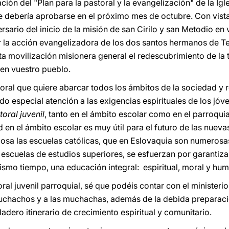
ón del "Plan para la pastoral y la evangelización" de la Igl
 debería aprobarse en el próximo mes de octubre. Con vistas
sario del inicio de la misión de san Cirilo y san Metodio en v
ar la acción evangelizadora de los dos santos hermanos de T
a movilización misionera general el redescubrimiento de la t
 en vuestro pueblo.
oral que quiere abarcar todos los ámbitos de la sociedad y 
o especial atención a las exigencias espirituales de los jóve
toral juvenil
, tanto en el ámbito escolar como en el parroqui
en el ámbito escolar es muy útil para el futuro de las nueva
liosa las escuelas católicas, que en Eslovaquia son numero
s escuelas de estudios superiores, se esfuerzan por garantiz
mismo tiempo, una educación integral: espiritual, moral y hu
oral juvenil parroquial, sé que podéis contar con el ministe
muchachos y a las muchachas, además de la debida preparac
rdadero itinerario de crecimiento espiritual y comunitario.