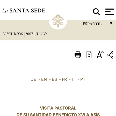
La
SANTA SEDE
ESPAÑOL
DISCURSOS
2007
JUNIO
FRANÇAIS
ENGLISH
ITALIANO
PORTUGUÊS
ESPAÑOL
DE
-
EN
-
ES
-
FR
-
IT
-
PT
DEUTSCH
POLSKI
العربيّة
VISITA PASTORAL
DE SU SANTIDAD BENEDICTO XVI A ASÍS
中文