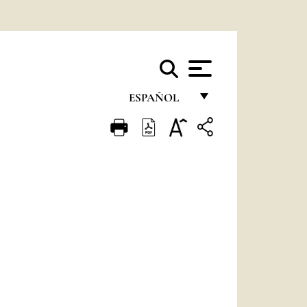
ESPAÑOL
FRANÇAIS
ENGLISH
ITALIANO
PORTUGUÊS
ESPAÑOL
DEUTSCH
POLSKI