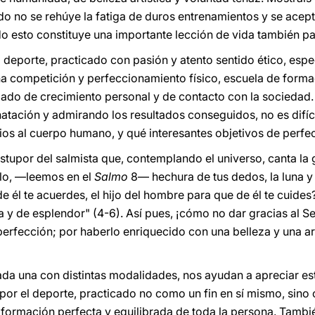
ndo no se rehúye la fatiga de duros entrenamientos y se ace
odo esto constituye una importante lección de vida también p
deporte, practicado con pasión y atento sentido ético, espec
na competición y perfeccionamiento físico, escuela de form
giado de crecimiento personal y de contacto con la sociedad.
tación y admirando los resultados conseguidos, no es difíci
os al cuerpo humano, y qué interesantes objetivos de perfe
stupor del salmista que, contemplando el universo, canta la 
elo, —leemos en el
Salmo
8— hechura de tus dedos, la luna y la
 él te acuerdes, el hijo del hombre para que de él te cuides?
ia y de esplendor" (4-6). Así pues, ¡cómo no dar gracias al S
perfección; por haberlo enriquecido con una belleza y una 
cada una con distintas modalidades, nos ayudan a apreciar e
sa por el deporte, practicado no como un fin en sí mismo, si
 formación perfecta y equilibrada de toda la persona. Tambi