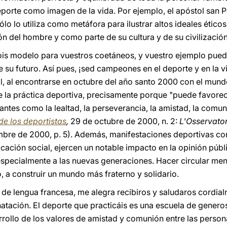
deporte como imagen de la vida. Por ejemplo, el apóstol san 
lo lo utiliza como metáfora para ilustrar altos ideales ético
 del hombre y como parte de su cultura y de su civilización
sois modelo para vuestros coetáneos, y vuestro ejemplo pued
e su futuro. Así pues, ¡sed campeones en el deporte y en la 
ual, al encontrarse en octubre del año santo 2000 con el mun
de la práctica deportiva, precisamente porque "puede favorec
ntes como la lealtad, la perseverancia, la amistad, la comuni
 de los deportistas
,
29 de octubre de 2000, n. 2:
L'Osservat
bre de 2000, p. 5). Además, manifestaciones deportivas com
ión social, ejercen un notable impacto en la opinión públi
 especialmente a las nuevas generaciones. Hacer circular mens
, a construir un mundo más fraterno y solidario.
de lengua francesa, me alegra recibiros y saludaros cordia
ación. El deporte que practicáis es una escuela de generosi
rrollo de los valores de amistad y comunión entre las person