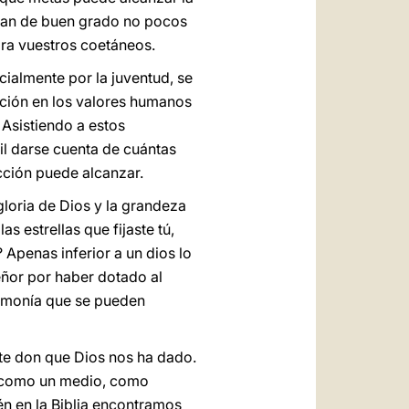
ptan de buen grado no pocos
ara vuestros coetáneos.
ialmente por la juventud, se
ación en los valores humanos
 Asistiendo a estos
l darse cuenta de cuántas
cción puede alcanzar.
gloria de Dios y la grandeza
s estrellas que fijaste tú,
 Apenas inferior a un dios lo
eñor por haber dotado al
armonía que se pueden
ste don que Dios nos ha dado.
no como un medio, como
én en la Biblia encontramos