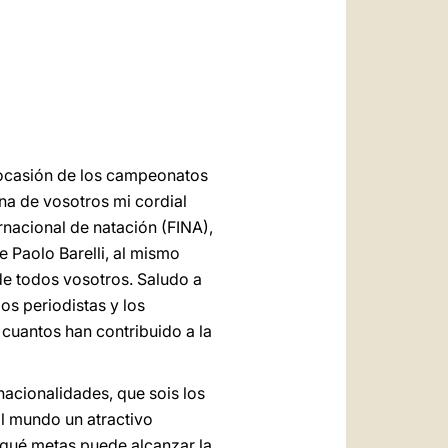
العربيّة
中文
LATINE
 ocasión de los campeonatos
na de vosotros mi cordial
rnacional de natación (FINA),
e Paolo Barelli, al mismo
de todos vosotros. Saludo a
los periodistas y los
 cuantos han contribuido a la
nacionalidades, que sois los
l mundo un atractivo
s qué metas puede alcanzar la