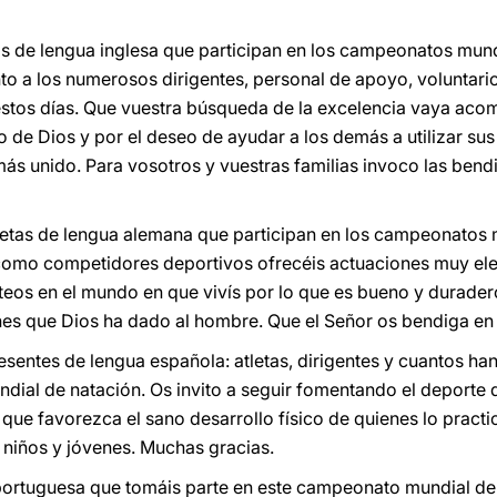
tas de lengua inglesa que participan en los campeonatos mun
unto a los numerosos dirigentes, personal de apoyo, voluntar
os días. Que vuestra búsqueda de la excelencia vaya acom
o de Dios y por el deseo de ayudar a los demás a utilizar su
ás unido. Para vosotros y vuestras familias invoco las bendi
letas de lengua alemana que participan en los campeonatos 
omo competidores deportivos ofrecéis actuaciones muy ele
s en el mundo en que vivís por lo que es bueno y duradero,
ones que Dios ha dado al hombre. Que el Señor os bendiga en
esentes de lengua española: atletas, dirigentes y cuantos han
ial de natación. Os invito a seguir fomentando el deporte 
ue favorezca el sano desarrollo físico de quienes lo practi
e niños y jóvenes. Muchas gracias.
ortuguesa que tomáis parte en este campeonato mundial de 