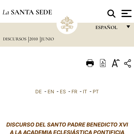
La
SANTA SEDE
ESPAÑOL
DISCURSOS
2010
JUNIO
FRANÇAIS
ENGLISH
ITALIANO
PORTUGUÊS
ESPAÑOL
DE
-
EN
-
ES
-
FR
-
IT
-
PT
DEUTSCH
POLSKI
العربيّة
DISCURSO DEL SANTO PADRE BENEDICTO XVI
A LA ACADEMIA ECLESIÁSTICA PONTIFICIA
中文