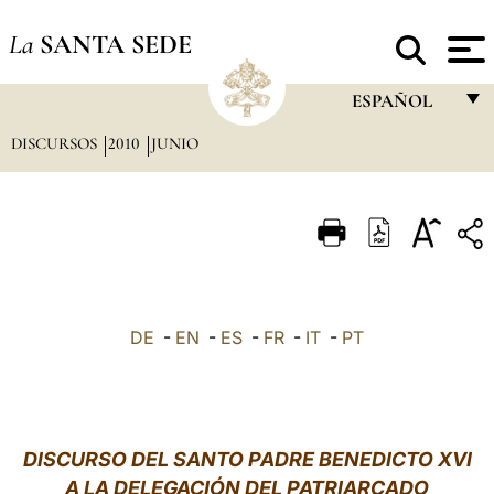
La
SANTA SEDE
ESPAÑOL
DISCURSOS
2010
JUNIO
FRANÇAIS
ENGLISH
ITALIANO
PORTUGUÊS
ESPAÑOL
DE
-
EN
-
ES
-
FR
-
IT
-
PT
DEUTSCH
POLSKI
العربيّة
DISCURSO DEL SANTO PADRE BENEDICTO XVI
A LA DELEGACIÓN DEL PATRIARCADO
中文