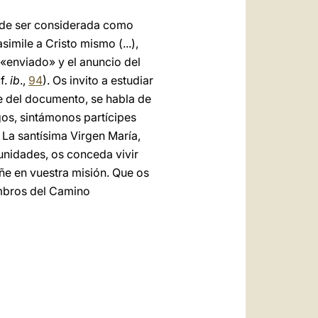
puede ser considerada como
simile a Cristo mismo (...),
 «enviado» y el anuncio del
f.
ib
.,
94
). Os invito a estudiar
te del documento, se habla de
gos, sintámonos partícipes
 La santísima Virgen María,
unidades, os conceda vivir
ñe en vuestra misión. Que os
embros del Camino