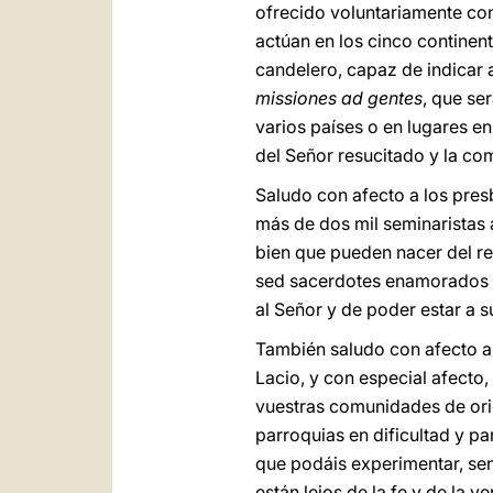
ofrecido voluntariamente con
actúan en los cinco continent
candelero, capaz de indicar 
missiones ad gentes
, que se
varios países o en lugares en
del Señor resucitado y la co
Saludo con afecto a los pres
más de dos mil seminaristas 
bien que pueden nacer del re
sed sacerdotes enamorados de
al Señor y de poder estar a su
También saludo con afecto a 
Lacio, y con especial afecto,
vuestras comunidades de ori
parroquias en dificultad y pa
que podáis experimentar, sent
están lejos de la fe y de la 