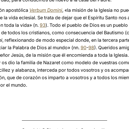
ión apostólica
Verbum Domini
, «la misión de la Iglesia no 
e la vida eclesial. Se trata de dejar que el Espíritu Santo nos a
n toda la vida» (n.
93
). Todo el pueblo de Dios es un pueblo
de todos los cristianos, como consecuencia del Bautismo (c
i
, reflexionando de modo especial donde, en la tercera par
nciar la Palabra de Dios al mundo» (nn.
90
-
98
). Queridos ami
eñor Jesús, de la misión que él encomienda a toda la Iglesia.
y os dio la familia de Nazaret como modelo de vuestras com
cillez y alabanza, interceda por todos vosotros y os acompa
ón, que de corazón os imparto a vosotros y a todos los mi
or el mundo.