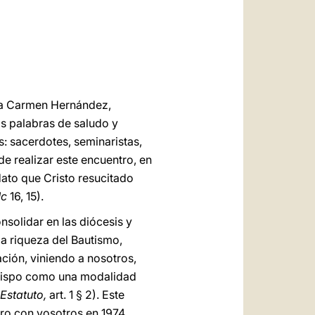
العربيّة
中文
LATINE
y a Carmen Hernández,
s palabras de saludo y
: sacerdotes, seminaristas,
e realizar este encuentro, en
ato que Cristo resucitado
c
16, 15).
solidar en las diócesis y
la riqueza del Bautismo,
ación, viniendo a nosotros,
 obispo como una modalidad
Estatuto,
art. 1 § 2). Este
tro con vosotros en 1974