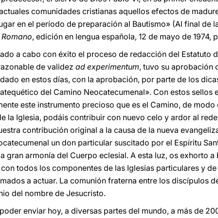
 actuales comunidades cristianas aquellos efectos de madur
 lugar en el período de preparación al Bautismo» (Al final de 
e Romano
, edición en lengua española, 12 de mayo de 1974, p.
evado a cabo con éxito el proceso de redacción del Estatut
razonable de validez
ad experimentum
, tuvo su aprobación d
 dado en estos días, con la aprobación, por parte de los dic
catequético del Camino Neocatecumenal». Con estos sellos ec
te este instrumento precioso que es el Camino, de modo que
e la Iglesia, podáis contribuir con nuevo celo y ardor al red
stra contribución original a la causa de la nueva evangeliza
atecumenal un don particular suscitado por el Espíritu Sant
 la gran armonía del Cuerpo eclesial. A esta luz, os exhorto 
con todos los componentes de las Iglesias particulares y de 
lamados a actuar. La comunión fraterna entre los discípulos d
nio del nombre de Jesucristo.
oder enviar hoy, a diversas partes del mundo, a más de 200