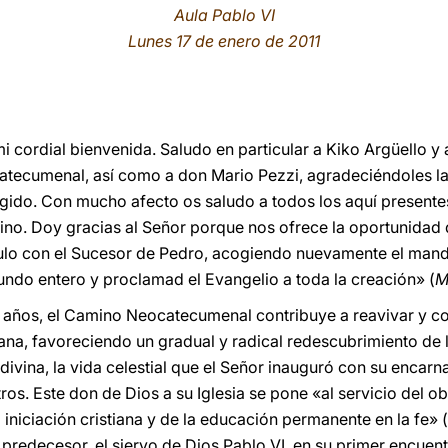
Aula Pablo VI
Lunes 17 de enero de 2011
mi cordial bienvenida. Saludo en particular a Kiko Argüello 
atecumenal, así como a don Mario Pezzi, agradeciéndoles la
gido. Con mucho afecto os saludo a todos los aquí presentes
no. Doy gracias al Señor porque nos ofrece la oportunidad d
culo con el Sucesor de Pedro, acogiendo nuevamente el mand
mundo entero y proclamad el Evangelio a toda la creación» (
M
años, el Camino Neocatecumenal contribuye a reavivar y con
tiana, favoreciendo un gradual y radical redescubrimiento de 
ivina, la vida celestial que el Señor inauguró con su encarn
os. Este don de Dios a su Iglesia se pone «al servicio del
iniciación cristiana y de la educación permanente en la fe» (
predecesor, el siervo de Dios Pablo VI, en su primer encuen