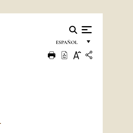
ESPAÑOL
FRANÇAIS
ENGLISH
ITALIANO
PORTUGUÊS
ESPAÑOL
DEUTSCH
L
POLSKI