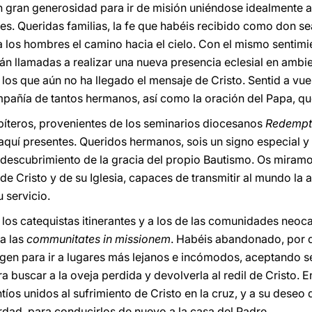
 gran generosidad para ir de misión uniéndose idealmente a
es. Queridas familias, la fe que habéis recibido como don sea
a los hombres el camino hacia el cielo. Con el mismo sentimi
rán llamadas a realizar una nueva presencia eclesial en amb
 los que aún no ha llegado el mensaje de Cristo. Sentid a vue
mpañía de tantos hermanos, así como la oración del Papa, qu
bíteros, provenientes de los seminarios diocesanos
Redempt
aquí presentes. Queridos hermanos, sois un signo especial y 
descubrimiento de la gracia del propio Bautismo. Os miramo
 Cristo y de su Iglesia, capaces de transmitir al mundo la 
 servicio.
los catequistas itinerantes y a los de las comunidades neo
 a las
communitates in missionem
. Habéis abandonado, por de
gen para ir a lugares más lejanos e incómodos, aceptando s
ra buscar a la oveja perdida y devolverla al redil de Cristo. E
íos unidos al sufrimiento de Cristo en la cruz, y a su deseo
verdad, para conducirlos de nuevo a la casa del Padre.