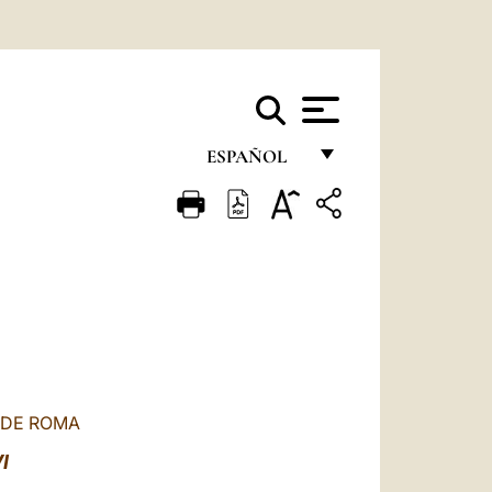
ESPAÑOL
FRANÇAIS
ENGLISH
ITALIANO
PORTUGUÊS
ESPAÑOL
DEUTSCH
 DE ROMA
POLSKI
I