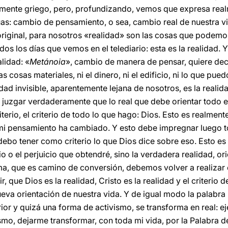
mente griego, pero, profundizando, vemos que expresa realm
uas: cambio de pensamiento, o sea, cambio real de nuestra v
iginal, para nosotros «realidad» son las cosas que podemos 
os los días que vemos en el telediario: esta es la realidad. Y
lidad: «
Metánoia
», cambio de manera de pensar, quiere decir
as cosas materiales, ni el dinero, ni el edificio, ni lo que pued
idad invisible, aparentemente lejana de nosotros, es la realid
 juzgar verdaderamente que lo real que debe orientar todo es
iterio, el criterio de todo lo que hago: Dios. Esto es realmen
 mi pensamiento ha cambiado. Y esto debe impregnar luego t
debo tener como criterio lo que Dios dice sobre eso. Esto es 
o o el perjuicio que obtendré, sino la verdadera realidad, ori
a, que es camino de conversión, debemos volver a realizar 
, que Dios es la realidad, Cristo es la realidad y el criterio 
eva orientación de nuestra vida. Y de igual modo la palabra 
r y quizá una forma de activismo, se transforma en real: eje
ismo, dejarme transformar, con toda mi vida, por la Palabra 