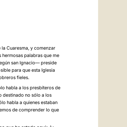
العربيّة
中文
LATINE
de la Cuaresma, y comenzar
las hermosas palabras que me
—según san Ignacio— preside
sible para que esta Iglesia
breros fieles.
lo habla a los presbíteros de
 destinado no sólo a los
ólo habla a quienes estaban
ratemos de comprender lo que