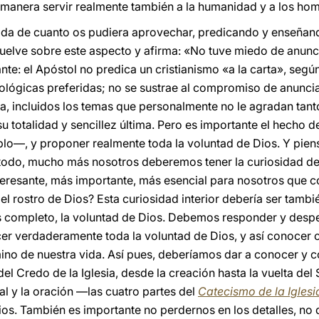
 manera servir realmente también a la humanidad y a los ho
da de cuanto os pudiera aprovechar, predicando y enseñando
uelve sobre este aspecto y afirma: «No tuve miedo de anunc
ante: el Apóstol no predica un cristianismo «a la carta», segú
ológicas preferidas; no se sustrae al compromiso de anuncia
, incluidos los temas que personalmente no le agradan tant
su totalidad y sencillez última. Pero es importante el hecho
o—, y proponer realmente toda la voluntad de Dios. Y pien
 todo, mucho más nosotros deberemos tener la curiosidad de
teresante, más importante, más esencial para nosotros que c
el rostro de Dios? Esta curiosidad interior debería ser tambi
completo, la voluntad de Dios. Debemos responder y desper
cer verdaderamente toda la voluntad de Dios, y así conoc
amino de nuestra vida. Así pues, deberíamos dar a conocer 
el Credo de la Iglesia, desde la creación hasta la vuelta del
oral y la oración —las cuatro partes del
Catecismo de la Iglesi
ios. También es importante no perdernos en los detalles, no d