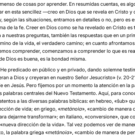
nmenso de cosas por aprender. En resumidas cuentas, es algo
ar en esta sencillez —creo en Dios que se revela en Cristo y q
, según las situaciones, entramos en detalles o no, pero es
tima de la fe. Creer en Dios como se ha revelado en Cristo es 
da a nuestras preguntas, también las respuestas que en un p
amino de la vida, el verdadero camino; en cuanto afrontamo
demos comprender, comenzamos a comprender lo que es real
 de Dios es buena, es la bondad misma.
«He predicado en público y en privado, dando solemne testi
eran a Dios y creyeran en nuestro Señor Jesucristo» (v. 20-21
 fe en Jesús. Pero fijemos por un momento la atención en la 
las palabras centrales del Nuevo Testamento. Aquí, para cono
atentos a las diversas palabras bíblicas: en hebreo, «šub» quie
cción de vida; en griego, «
metánoia
», «cambio de manera de
ara dejarme transformar»; en italiano, «conversione», que c
 «nueva dirección de la vida». Tal vez podemos ver de manera
, la palabra griega «
metánoia
», «cambio de manera de pe