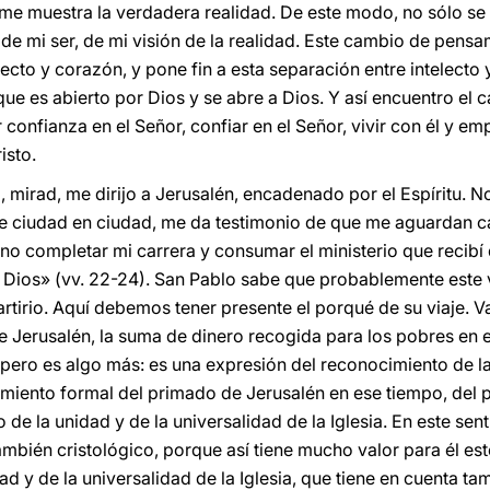
me muestra la verdadera realidad. De este modo, no sólo se
ad de mi ser, de mi visión de la realidad. Este cambio de pens
lecto y corazón, y pone fin a esta separación entre intelecto 
ue es abierto por Dios y se abre a Dios. Y así encuentro el 
er confianza en el Señor, confiar en el Señor, vivir con él y 
isto.
 mirad, me dirijo a Jerusalén, encadenado por el Espíritu. No
 de ciudad en ciudad, me da testimonio de que me aguardan c
ino completar mi carrera y consumar el ministerio que recibí 
e Dios» (vv. 22-24). San Pablo sabe que probablemente este vi
martirio. Aquí debemos tener presente el porqué de su viaje. V
e Jerusalén, la suma de dinero recogida para los pobres en e
, pero es algo más: es una expresión del reconocimiento de la
cimiento formal del primado de Jerusalén en ese tiempo, del
e la unidad y de la universalidad de la Iglesia. En este senti
ambién cristológico, porque así tiene mucho valor para él es
ad y de la universalidad de la Iglesia, que tiene en cuenta ta