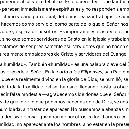
«ponerme al servicio del otro». Esto quiere decir que tambi
parecen inmediatamente espirituales y no responden siempr
 último vicario parroquial, debemos realizar trabajos de adm
 hacemos como servicio, como parte de lo que el Señor nos i
s dice y espera de nosotros. Es importante este aspecto conc
 sino que somos servidores de Cristo en la Iglesia y trabaja
 tratamos de ser precisamente así: servidores que no hacen s
os realmente embajadores de Cristo y servidores del Evangeli
da humildad». También «humildad» es una palabra clave del 
os precede el Señor. En la
carta a los Filipenses,
san Pablo n
que era realmente divino en la gloria de Dios, se humilló, s
toda la fragilidad del ser humano, llegando hasta la obedien
decir falsa modestia —agradecemos los dones que el Señor
s de que todo lo que podemos hacer es don de Dios, se nos 
humildad», sin tratar de aparecer. No buscamos alabanzas,
io decisivo pensar qué dirán de nosotros en los diarios o en o
mildad: no aparecer ante los hombres, sino estar en la prese