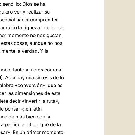
 sencillo: Dios se ha
uiero ver y realizar su
 esencial hacer comprender
también la riqueza interior de
rimer momento no nos gustan
s estas cosas, aunque no nos
mente la verdad. Y la
monio tanto a judíos como a
). Aquí hay una síntesis de lo
palabra «conversión», que es
cer las dimensiones de esta
re decir «invertir la ruta»,
 pensar»; en latín,
oincide más bien con la
 particular el porqué de la
nsar». En un primer momento