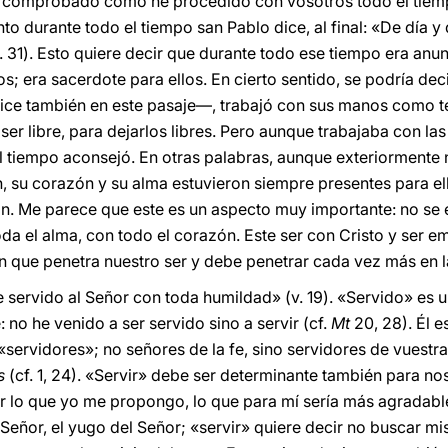
 comprobado cómo he procedido con vosotros todo el tiemp
to durante todo el tiempo san Pablo dice, al final: «De día 
. 31). Esto quiere decir que durante todo ese tiempo era anu
s; era sacerdote para ellos. En cierto sentido, se podría dec
ce también en este pasaje—, trabajó con sus manos como te
ser libre, para dejarlos libres. Pero aunque trabajaba con la
l tiempo aconsejó. En otras palabras, aunque exteriormente 
n, su corazón y su alma estuvieron siempre presentes para el
ón. Me parece que este es un aspecto muy importante: no se 
da el alma, con todo el corazón. Este ser con Cristo y ser em
n que penetra nuestro ser y debe penetrar cada vez más en la
 servido al Señor con toda humildad» (v. 19). «Servido» es u
 no he venido a ser servido sino a servir (cf.
Mt
20, 28). Él e
servidores»; no señores de la fe, sino servidores de vuestra 
s
(cf. 1, 24). «Servir» debe ser determinante también para no
er lo que yo me propongo, lo que para mí sería más agradable
Señor, el yugo del Señor; «servir» quiere decir no buscar mi