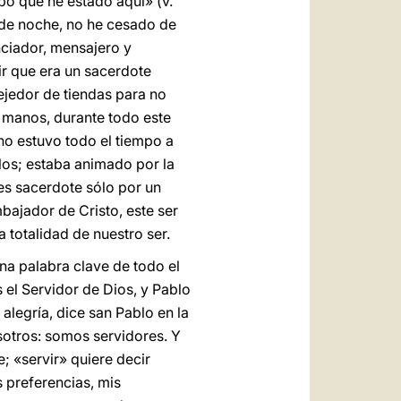
o que he estado aquí» (v.
y de noche, no he cesado de
nciador, mensajero y
ir que era un sacerdote
jedor de tiendas para no
s manos, durante todo este
no estuvo todo el tiempo a
los; estaba animado por la
es sacerdote sólo por un
bajador de Cristo, este ser
 totalidad de nuestro ser.
na palabra clave de todo el
s el Servidor de Dios, y Pablo
alegría, dice san Pablo en la
sotros: somos servidores. Y
; «servir» quiere decir
s preferencias, mis