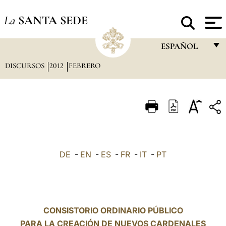
La
SANTA SEDE
ESPAÑOL
DISCURSOS
2012
FEBRERO
FRANÇAIS
ENGLISH
ITALIANO
PORTUGUÊS
ESPAÑOL
DE
-
EN
-
ES
-
FR
-
IT
-
PT
DEUTSCH
POLSKI
العربيّة
CONSISTORIO ORDINARIO PÚBLICO
PARA LA CREACIÓN DE NUEVOS CARDENALES
中文