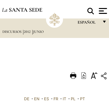
La
SANTA SEDE
ESPAÑOL
DISCURSOS
2012
JUNIO
FRANÇAIS
ENGLISH
ITALIANO
PORTUGUÊS
ESPAÑOL
DEUTSCH
POLSKI
العربيّة
DE
-
EN
-
ES
-
FR
-
IT
-
PL
-
PT
中文