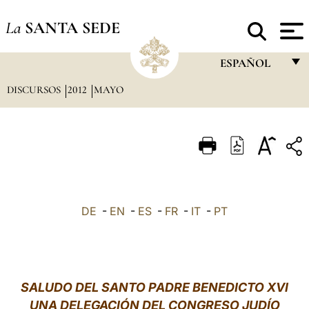
La
SANTA SEDE
ESPAÑOL
DISCURSOS
2012
MAYO
FRANÇAIS
ENGLISH
ITALIANO
PORTUGUÊS
ESPAÑOL
DE
-
EN
-
ES
-
FR
-
IT
-
PT
DEUTSCH
POLSKI
العربيّة
SALUDO DEL SANTO PADRE BENEDICTO XVI
UNA DELEGACIÓN DEL CONGRESO JUDÍO
中文