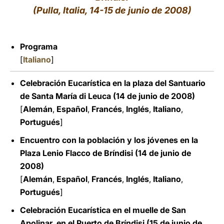
(Pulla, Italia, 14-15 de junio de 2008)
LATINE
Programa
[
Italiano
]
Celebración Eucarística en la plaza del Santuario
de Santa María di Leuca (14 de junio de 2008)
[
Alemán
,
Español
,
Francés
,
Inglés
,
Italiano
,
Portugués
]
Encuentro con la población y los jóvenes en la
Plaza Lenio Flacco de Bríndisi (14 de junio de
2008)
[
Alemán
,
Español
,
Francés
,
Inglés
,
Italiano
,
Portugués
]
Celebración Eucarística en el muelle de San
Apolinar, en el Puerto de Bríndisi (15 de junio de