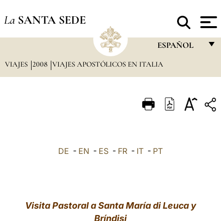
La
SANTA SEDE
ESPAÑOL
VIAJES
2008
VIAJES APOSTÓLICOS EN ITALIA
FRANÇAIS
ENGLISH
ITALIANO
PORTUGUÊS
ESPAÑOL
DE
-
EN
-
ES
-
FR
-
IT
-
PT
DEUTSCH
POLSKI
العربيّة
Visita Pastoral a Santa María di Leuca y
Bríndisi
中文