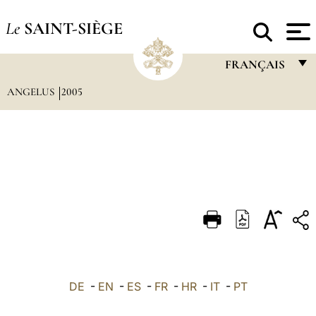
Le
SAINT-SIÈGE
FRANÇAIS
ANGELUS
2005
FRANÇAIS
ENGLISH
ITALIANO
PORTUGUÊS
ESPAÑOL
DEUTSCH
POLSKI
العربيّة
DE
-
EN
-
ES
-
FR
-
HR
-
IT
-
PT
中文