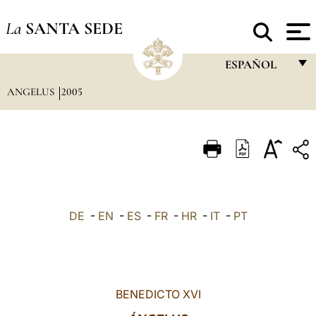
La
SANTA SEDE
ESPAÑOL
ANGELUS
2005
FRANÇAIS
ENGLISH
ITALIANO
PORTUGUÊS
ESPAÑOL
DE
-
EN
-
ES
-
FR
-
HR
-
IT
-
PT
DEUTSCH
POLSKI
العربيّة
BENEDICTO XVI
中文