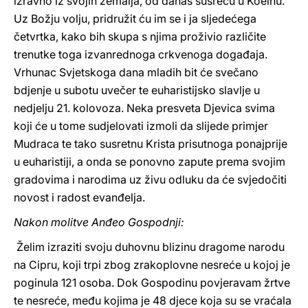
izravno iz svojih zemalja, od danas susreću u Koelnu.
Uz Božju volju, pridružit ću im se i ja sljedećega
četvrtka, kako bih skupa s njima proživio različite
trenutke toga izvanrednoga crkvenoga događaja.
Vrhunac Svjetskoga dana mladih bit će svečano
bdjenje u subotu uvečer te euharistijsko slavlje u
nedjelju 21. kolovoza. Neka presveta Djevica svima
koji će u tome sudjelovati izmoli da slijede primjer
Mudraca te tako susretnu Krista prisutnoga ponajprije
u euharistiji, a onda se ponovno zapute prema svojim
gradovima i narodima uz živu odluku da će svjedočiti
novost i radost evanđelja.
Nakon molitve Anđeo Gospodnji:
Želim izraziti svoju duhovnu blizinu dragome narodu
na Cipru, koji trpi zbog zrakoplovne nesreće u kojoj je
poginula 121 osoba. Dok Gospodinu povjeravam žrtve
te nesreće, među kojima je 48 djece koja su se vraćala