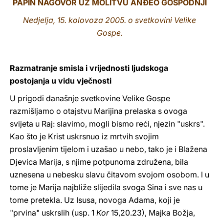
PAPIN NAGOVOR UZ MOLITVU ANĐEO GOSPODNJI
LATINE
Nedjelja, 15. kolovoza 2005. o svetkovini Velike
Gospe.
Razmatranje smisla i vrijednosti ljudskoga
postojanja u vidu vječnosti
U prigodi današnje svetkovine Velike Gospe
razmišljamo o otajstvu Marijina prelaska s ovoga
svijeta u Raj: slavimo, mogli bismo reći, njezin "uskrs".
Kao što je Krist uskrsnuo iz mrtvih svojim
proslavljenim tijelom i uzašao u nebo, tako je i Blažena
Djevica Marija, s njime potpunoma združena, bila
uznesena u nebesku slavu čitavom svojom osobom. I u
tome je Marija najbliže slijedila svoga Sina i sve nas u
tome pretekla. Uz Isusa, novoga Adama, koji je
"prvina" uskrslih (usp. 1
Kor
15,20.23), Majka Božja,