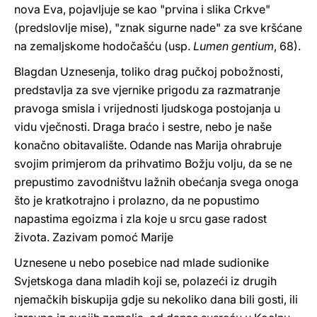
nova Eva, pojavljuje se kao "prvina i slika Crkve"
(predslovlje mise), "znak sigurne nade" za sve kršćane
na zemaljskome hodočašću (usp.
Lumen gentium
, 68).
Blagdan Uznesenja, toliko drag pučkoj pobožnosti,
predstavlja za sve vjernike prigodu za razmatranje
pravoga smisla i vrijednosti ljudskoga postojanja u
vidu vječnosti. Draga braćo i sestre, nebo je naše
konačno obitavalište. Odande nas Marija ohrabruje
svojim primjerom da prihvatimo Božju volju, da se ne
prepustimo zavodništvu lažnih obećanja svega onoga
što je kratkotrajno i prolazno, da ne popustimo
napastima egoizma i zla koje u srcu gase radost
života. Zazivam pomoć Marije
Uznesene u nebo posebice nad mlade sudionike
Svjetskoga dana mladih koji se, polazeći iz drugih
njemačkih biskupija gdje su nekoliko dana bili gosti, ili