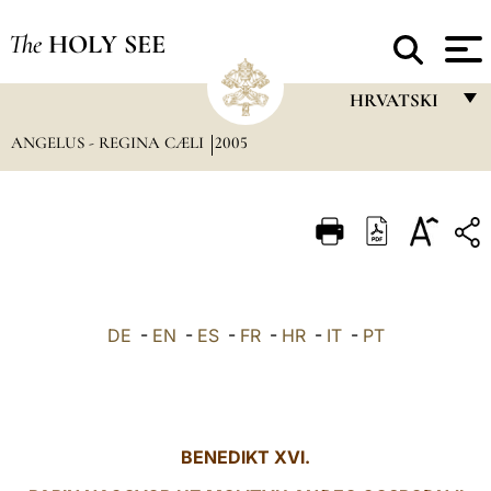
The
HOLY SEE
HRVATSKI
ANGELUS - REGINA CÆLI
2005
FRANÇAIS
ENGLISH
ITALIANO
PORTUGUÊS
ESPAÑOL
DE
-
EN
-
ES
-
FR
-
HR
-
IT
-
PT
DEUTSCH
POLSKI
العربيّة
BENEDIKT XVI.
中文