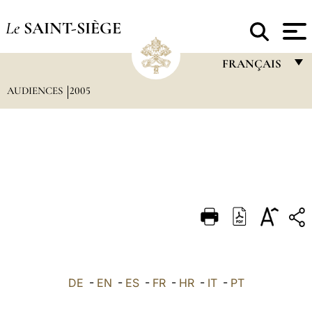
Le
SAINT-SIÈGE
FRANÇAIS
AUDIENCES
2005
FRANÇAIS
ENGLISH
ITALIANO
PORTUGUÊS
ESPAÑOL
DEUTSCH
POLSKI
العربيّة
DE
-
EN
-
ES
-
FR
-
HR
-
IT
-
PT
中文