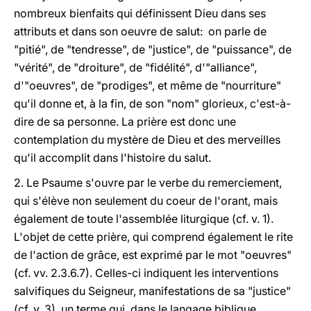
nombreux bienfaits qui définissent Dieu dans ses
attributs et dans son oeuvre de salut: on parle de
"pitié", de "tendresse", de "justice", de "puissance", de
"vérité", de "droiture", de "fidélité", d'"alliance",
d'"oeuvres", de "prodiges", et même de "nourriture"
qu'il donne et, à la fin, de son "nom" glorieux, c'est-à-
dire de sa personne. La prière est donc une
contemplation du mystère de Dieu et des merveilles
qu'il accomplit dans l'histoire du salut.
2. Le Psaume s'ouvre par le verbe du remerciement,
qui s'élève non seulement du coeur de l'orant, mais
également de toute l'assemblée liturgique (cf. v. 1).
L'objet de cette prière, qui comprend également le rite
de l'action de grâce, est exprimé par le mot "oeuvres"
(cf. vv. 2.3.6.7). Celles-ci indiquent les interventions
salvifiques du Seigneur, manifestations de sa "justice"
(cf. v. 3), un terme qui, dans le langage biblique,