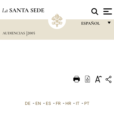
La
SANTA SEDE
ESPAÑOL
AUDIENCIAS
2005
FRANÇAIS
ENGLISH
ITALIANO
PORTUGUÊS
ESPAÑOL
DEUTSCH
POLSKI
العربيّة
DE
-
EN
-
ES
-
FR
-
HR
-
IT
-
PT
中文