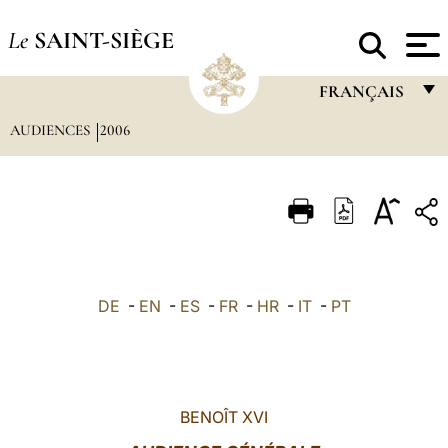
Le
SAINT-SIÈGE
FRANÇAIS
AUDIENCES
2006
FRANÇAIS
ENGLISH
ITALIANO
PORTUGUÊS
ESPAÑOL
DE
-
EN
-
ES
-
FR
-
HR
-
IT
-
PT
DEUTSCH
POLSKI
العربيّة
BENOÎT XVI
中文