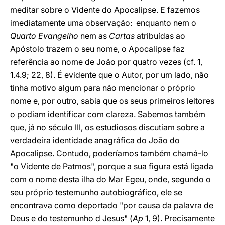
meditar sobre o Vidente do Apocalipse. E fazemos
imediatamente uma observação: enquanto nem o
Quarto Evangelho
nem as
Cartas
atribuídas ao
Apóstolo trazem o seu nome, o Apocalipse faz
referência ao nome de João por quatro vezes (cf. 1,
1.4.9; 22, 8). É evidente que o Autor, por um lado, não
tinha motivo algum para não mencionar o próprio
nome e, por outro, sabia que os seus primeiros leitores
o podiam identificar com clareza. Sabemos também
que, já no século III, os estudiosos discutiam sobre a
verdadeira identidade anagráfica do João do
Apocalipse. Contudo, poderíamos também chamá-lo
"o Vidente de Patmos", porque a sua figura está ligada
com o nome desta ilha do Mar Egeu, onde, segundo o
seu próprio testemunho autobiográfico, ele se
encontrava como deportado "por causa da palavra de
Deus e do testemunho d Jesus" (
Ap
1, 9). Precisamente