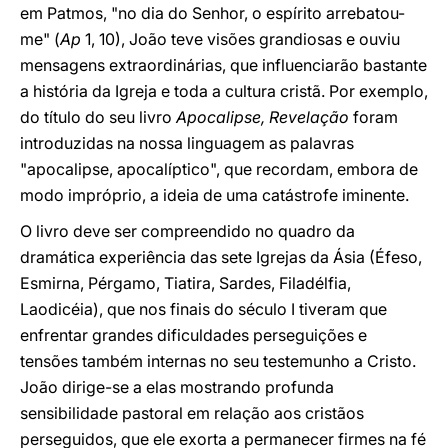
em Patmos, "no dia do Senhor, o espírito arrebatou-
me" (
Ap
1, 10), João teve visões grandiosas e ouviu
mensagens extraordinárias, que influenciarão bastante
a história da Igreja e toda a cultura cristã. Por exemplo,
do título do seu livro
Apocalipse, Revelação
foram
introduzidas na nossa linguagem as palavras
"apocalipse, apocalíptico", que recordam, embora de
modo impróprio, a ideia de uma catástrofe iminente.
O livro deve ser compreendido no quadro da
dramática experiência das sete Igrejas da Ásia (Éfeso,
Esmirna, Pérgamo, Tiatira, Sardes, Filadélfia,
Laodicéia), que nos finais do século I tiveram que
enfrentar grandes dificuldades perseguições e
tensões também internas no seu testemunho a Cristo.
João dirige-se a elas mostrando profunda
sensibilidade pastoral em relação aos cristãos
perseguidos, que ele exorta a permanecer firmes na fé