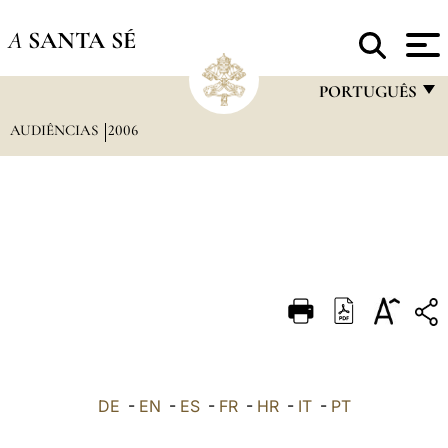
A
SANTA SÉ
PORTUGUÊS
AUDIÊNCIAS
2006
FRANÇAIS
ENGLISH
ITALIANO
PORTUGUÊS
ESPAÑOL
DEUTSCH
POLSKI
العربيّة
DE
-
EN
-
ES
-
FR
-
HR
-
IT
-
PT
中文