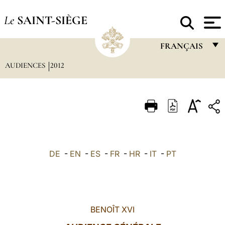
Le
SAINT-SIÈGE
FRANÇAIS
AUDIENCES
2012
FRANÇAIS
ENGLISH
ITALIANO
PORTUGUÊS
ESPAÑOL
DE
-
EN
-
ES
-
FR
-
HR
-
IT
-
PT
DEUTSCH
POLSKI
العربيّة
BENOÎT XVI
中文