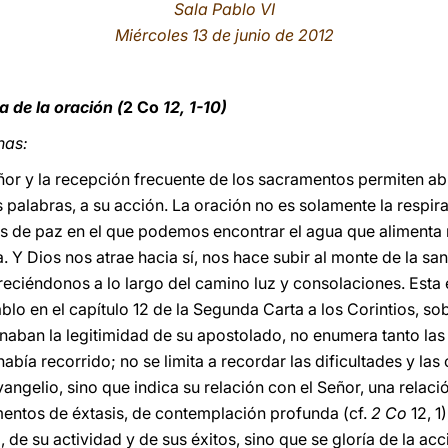
Sala Pablo VI
Miércoles 13 de junio de 2012
 de la oración (
2 Co
12, 1-10)
nas:
eñor y la recepción frecuente de los sacramentos permiten ab
 palabras, a su acción. La oración no es solamente la respir
is de paz en el que podemos encontrar el agua que alimenta n
. Y Dios nos atrae hacia sí, nos hace subir al monte de la s
reciéndonos a lo largo del camino luz y consolaciones. Esta 
blo en el capítulo 12 de la Segunda Carta a los Corintios, so
onaban la legitimidad de su apostolado, no enumera tanto l
abía recorrido; no se limita a recordar las dificultades y la
angelio, sino que indica su relación con el Señor, una relaci
entos de éxtasis, de contemplación profunda (cf.
2 Co
12, 1)
, de su actividad y de sus éxitos, sino que se gloría de la ac