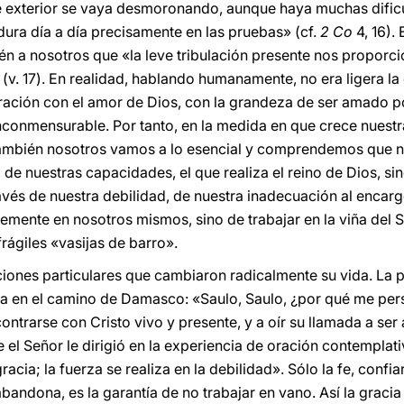
 exterior se vaya desmoronando, aunque haya muchas dific
dura día a día precisamente en las pruebas» (cf.
2 Co
4, 16).
ién a nosotros que «la leve tribulación presente nos proporc
 (v. 17). En realidad, hablando humanamente, no era ligera la 
ión con el amor de Dios, con la grandeza de ser amado por 
inconmensurable. Por tanto, en la medida en que crece nuestr
 también nosotros vamos a lo esencial y comprendemos que n
 de nuestras capacidades, el que realiza el reino de Dios, si
avés de nuestra debilidad, de nuestra inadecuación al encarg
emente en nosotros mismos, sino de trabajar en la viña del 
ágiles «vasijas de barro».
aciones particulares que cambiaron radicalmente su vida.
ta en el camino de Damasco: «Saulo, Saulo, ¿por qué me per
contrarse con Cristo vivo y presente, y a oír su llamada a ser
 el Señor le dirigió en la experiencia de oración contemplat
acia; la fuerza se realiza en la debilidad». Sólo la fe, confia
andona, es la garantía de no trabajar en vano. Así la gracia 