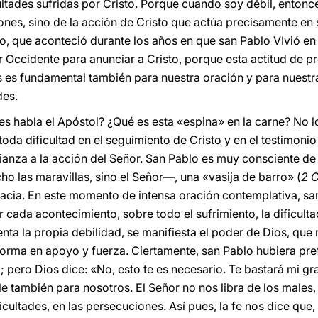
ultades sufridas por Cristo. Porque cuando soy débil, entonce
iones, sino de la acción de Cristo que actúa precisamente en
 que aconteció durante los años en que san Pablo VIvió en 
 Occidente para anunciar a Cristo, porque esta actitud de 
s es fundamental también para nuestra oración y para nuestra
des.
es habla el Apóstol? ¿Qué es esta «espina» en la carne? No l
toda dificultad en el seguimiento de Cristo y en el testimon
anza a la acción del Señor. San Pablo es muy consciente de q
cho las maravillas, sino el Señor—, una «vasija de barro» (
2 
gracia. En este momento de intensa oración contemplativa, 
r cada acontecimiento, sobre todo el sufrimiento, la dificulta
a la propia debilidad, se manifiesta el poder de Dios, que
forma en apoyo y fuerza. Ciertamente, san Pablo hubiera pref
; pero Dios dice: «No, esto te es necesario. Te bastará mi gra
le también para nosotros. El Señor no nos libra de los male
ificultades, en las persecuciones. Así pues, la fe nos dice qu