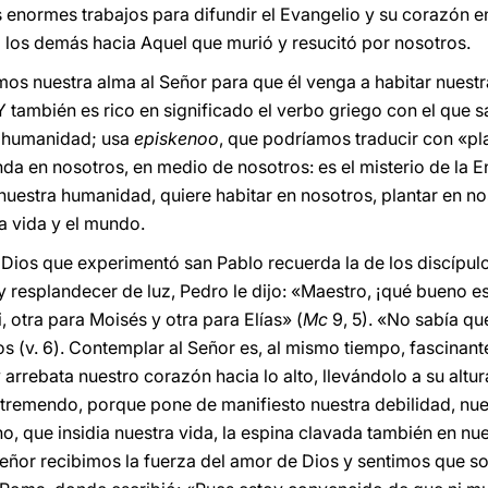
enormes trabajos para difundir el Evangelio y su corazón en
 los demás hacia Aquel que murió y resucitó por nosotros.
imos nuestra alma al Señor para que él venga a habitar nuest
Y también es rico en significado el verbo griego con el que 
il humanidad; usa
episkenoo
, que podríamos traducir con «pla
nda en nosotros, en medio de nosotros: es el misterio de la
 nuestra humanidad, quiere habitar en nosotros, plantar en no
a vida y el mundo.
Dios que experimentó san Pablo recuerda la de los discípul
e y resplandecer de luz, Pedro le dijo: «Maestro, ¡qué bueno
i, otra para Moisés y otra para Elías» (
Mc
9, 5). «No sabía qu
 (v. 6). Contemplar al Señor es, al mismo tiempo, fascinant
y arrebata nuestro corazón hacia lo alto, llevándolo a su al
y tremendo, porque pone de manifiesto nuestra debilidad, nue
no, que insidia nuestra vida, la espina clavada también en nue
Señor recibimos la fuerza del amor de Dios y sentimos que s