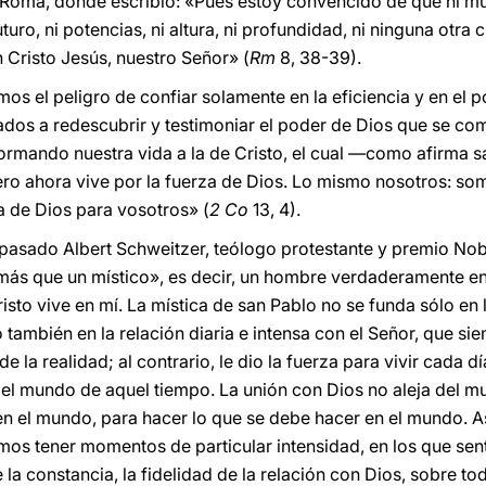
 Roma, donde escribió: «Pues estoy convencido de que ni muer
uturo, ni potencias, ni altura, ni profundidad, ni ninguna otra
Cristo Jesús, nuestro Señor» (
Rm
8, 38-39).
os el peligro de confiar solamente en la eficiencia y en el
os a redescubrir y testimoniar el poder de Dios que se comu
rmando nuestra vida a la de Cristo, el cual —como afirma s
ero ahora vive por la fuerza de Dios. Lo mismo nosotros: som
a de Dios para vosotros» (
2 Co
13, 4).
 pasado Albert Schweitzer, teólogo protestante y premio Nob
 más que un místico», es decir, un hombre verdaderamente e
risto vive en mí. La mística de san Pablo no se funda sólo en
 también en la relación diaria e intensa con el Señor, que si
de la realidad; al contrario, le dio la fuerza para vivir cada d
 del mundo de aquel tiempo. La unión con Dios no aleja del m
 el mundo, para hacer lo que se debe hacer en el mundo. As
mos tener momentos de particular intensidad, en los que sen
 la constancia, la fidelidad de la relación con Dios, sobre to