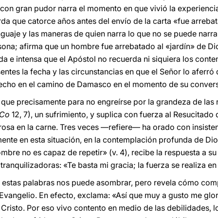
, con gran pudor narra el momento en que vivió la experienci
erda que catorce años antes del envío de la carta «fue arreb
lenguaje y las maneras de quien narra lo que no se puede narr
sona; afirma que un hombre fue arrebatado al «jardín» de Dio
a e intensa que el Apóstol no recuerda ni siquiera los conte
entes la fecha y las circunstancias en que el Señor lo aferró 
 hecho en el camino de Damasco en el momento de su conversi
que precisamente para no engreírse por la grandeza de las r
 Co
12, 7), un sufrimiento, y suplica con fuerza al Resucitado 
rosa en la carne. Tres veces —refiere— ha orado con insisten
mente en esta situación, en la contemplación profunda de Dio
mbre no es capaz de repetir» (v. 4), recibe la respuesta a su 
tranquilizadoras: «Te basta mi gracia; la fuerza se realiza en 
 estas palabras nos puede asombrar, pero revela cómo compr
vangelio. En efecto, exclama: «Así que muy a gusto me glor
 Cristo. Por eso vivo contento en medio de las debilidades, lo