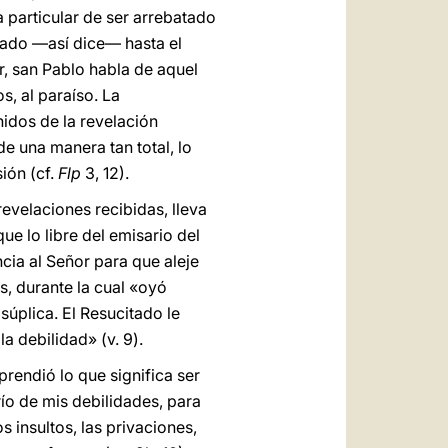
a particular de ser arrebatado
atado —así dice— hasta el
ar, san Pablo habla de aquel
s, al paraíso. La
nidos de la revelación
de una manera tan total, lo
ón (cf.
Flp
3, 12).
evelaciones recibidas, lleva
que lo libre del emisario del
cia al Señor para que aleje
s, durante la cual «oyó
súplica. El Resucitado le
la debilidad» (v. 9).
endió lo que significa ser
ío de mis debilidades, para
s insultos, las privaciones,