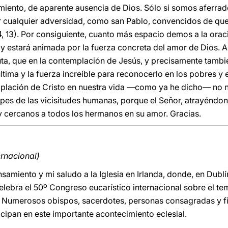
rimiento, de aparente ausencia de Dios. Sólo si somos aferrad
 cualquier adversidad, como san Pablo, convencidos de qu
4, 13). Por consiguiente, cuanto más espacio demos a la ora
y estará animada por la fuerza concreta del amor de Dios. As
ta, que en la contemplación de Jesús, y precisamente tambi
última y la fuerza increíble para reconocerlo en los pobres y
emplación de Cristo en nuestra vida —como ya he dicho— no no
pes de las vicisitudes humanas, porque el Señor, atrayéndono
y cercanos a todos los hermanos en su amor. Gracias.
ernacional)
samiento y mi saludo a la Iglesia en Irlanda, donde, en Dublí
celebra el 50º Congreso eucarístico internacional sobre el t
. Numerosos obispos, sacerdotes, personas consagradas y fi
ticipan en este importante acontecimiento eclesial.