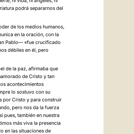
te, ni vida, ni ángeles, ni
 criatura podrá separarnos del
 poder de los medios humanos,
nica en la oración, con la
an Pablo— «fue crucificado
os débiles en él, pero
el de la paz, afirmaba que
namorado de Cristo y tan
 los acontecimientos
empre lo sostuvo con su
ía por Cristo y para construir
undo, pero nos da la fuerza
í pues, también en nuestra
timos más viva la presencia
do en las situaciones de