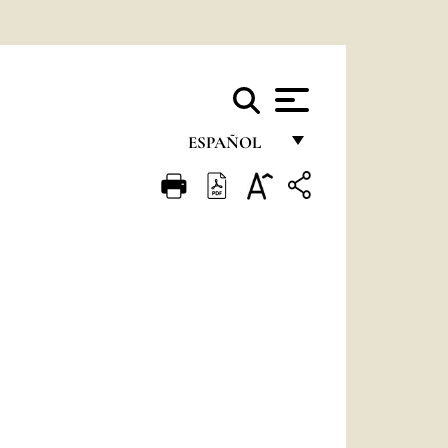
ESPAÑOL
FRANÇAIS
ENGLISH
ITALIANO
PORTUGUÊS
ESPAÑOL
DEUTSCH
POLSKI