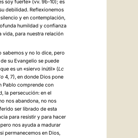
s soy fuerte» (vv. 9b-10); es
 su debilidad. Reflexionemos
silencio y en contemplación,
profunda humildad y confianza
 vida, para nuestra relación
o sabemos y no lo dice, pero
io de su Evangelio se puede
ue es un «siervo inútil» (
Lc
Co
4, 7), en donde Dios pone
san Pablo comprende con
d, la persecución: en el
 no nos abandona, no nos
erido ser librado de esta
cia para resistir y para hacer
s, pero nos ayuda a madurar
e, si permanecemos en Dios,