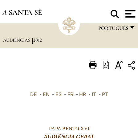
A
SANTA SÉ
PORTUGUÊS
AUDIÊNCIAS
2012
FRANÇAIS
ENGLISH
ITALIANO
PORTUGUÊS
ESPAÑOL
DE
-
EN
-
ES
-
FR
-
HR
-
IT
-
PT
DEUTSCH
POLSKI
العربيّة
PAPA BENTO XVI
中文
AUDIÊNCIA GERAL