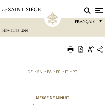
Le
SAINT-SIÈGE
FRANÇAIS
HOMÉLIES
2010
FRANÇAIS
ENGLISH
ITALIANO
PORTUGUÊS
ESPAÑOL
DE
-
EN
-
ES
-
FR
-
IT
-
PT
DEUTSCH
POLSKI
العربيّة
MESSE DE MINUIT
中文