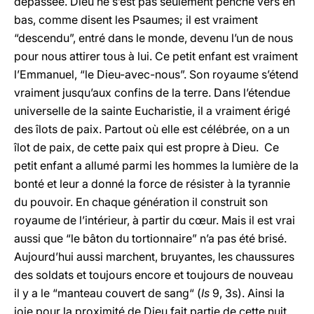
dépassée. Dieu ne s’est pas seulement penché vers en
bas, comme disent les Psaumes; il est vraiment
“descendu”, entré dans le monde, devenu l’un de nous
pour nous attirer tous à lui. Ce petit enfant est vraiment
l’Emmanuel, “le Dieu-avec-nous”. Son royaume s’étend
vraiment jusqu’aux confins de la terre. Dans l’étendue
universelle de la sainte Eucharistie, il a vraiment érigé
des îlots de paix. Partout où elle est célébrée, on a un
îlot de paix, de cette paix qui est propre à Dieu. Ce
petit enfant a allumé parmi les hommes la lumière de la
bonté et leur a donné la force de résister à la tyrannie
du pouvoir. En chaque génération il construit son
royaume de l’intérieur, à partir du cœur. Mais il est vrai
aussi que “le bâton du tortionnaire” n’a pas été brisé.
Aujourd’hui aussi marchent, bruyantes, les chaussures
des soldats et toujours encore et toujours de nouveau
il y a le “manteau couvert de sang“ (
Is
9, 3s). Ainsi la
joie pour la proximité de Dieu fait partie de cette nuit.