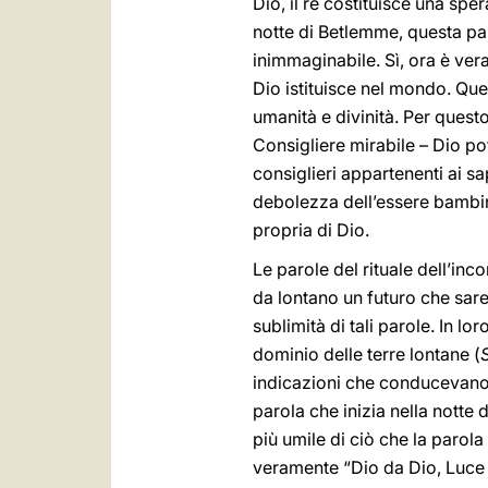
Dio, il re costituisce una spe
notte di Betlemme, questa par
inimmaginabile. Sì, ora è ver
Dio istituisce nel mondo. Que
umanità e divinità. Per questo
Consigliere mirabile – Dio po
consiglieri appartenenti ai sa
debolezza dell’essere bambino 
propria di Dio.
Le parole del rituale dell’inc
da lontano un futuro che sar
sublimità di tali parole. In lor
dominio delle terre lontane (
indicazioni che conducevano 
parola che inizia nella nott
più umile di ciò che la parol
veramente “Dio da Dio, Luce d