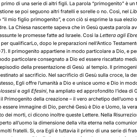
primo di una serie di altri figli. La parola “primogenito” è un 
ione se poi seguono altri fratelli e sorelle o no. Così, nel
Li
“il mio figlio primogenito”, e con ciò si esprime la sua elezio
adre. La Chiesa nascente sapeva che in Gesù questa parola a
iassunte le promesse fatte ad Israele. Così la
Lettera agli Ebre
er qualificarLo, dopo le preparazioni nell’Antico Testamento
-7). Il primogenito appartiene in modo particolare a Dio, e pe
modo particolare consegnato a Dio ed essere riscattato median
episodio della presentazione di Gesù al tempio. Il primogen
destinato al sacrificio. Nel sacrificio di Gesù sulla croce, la 
esso, Egli offre l’umanità a Dio e unisce uomo e Dio in modo ta
lossesi
e
agli Efesini
, ha ampliato ed approfondito l’idea di
 è il Primogenito della creazione – il vero archetipo dell’uom
ò essere immagine di Dio, perché Gesù è Dio e Uomo, la ver
to dei morti, ci dicono inoltre queste Lettere. Nella Risurrezi
aperto all’uomo la dimensione della vita eterna nella comunion
olti fratelli. Sì, ora Egli è tuttavia il primo di una serie di frat