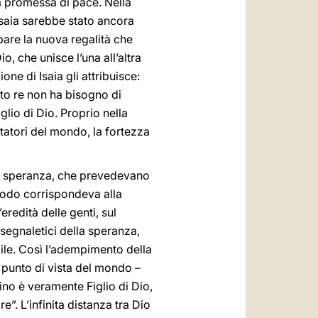
lla promessa di pace. Nella
Isaia sarebbe stato ancora
pare la nuova regalità che
, che unisce l’una all’altra
one di Isaia gli attribuisce:
sto re non ha bisogno di
glio di Dio. Proprio nella
ntatori del mondo, la fortezza
i di speranza, che prevedevano
modo corrispondeva alla
’eredità delle genti, sul
segnaletici della speranza,
le. Così l’adempimento della
 punto di vista del mondo –
ino è veramente Figlio di Dio,
”. L’infinita distanza tra Dio