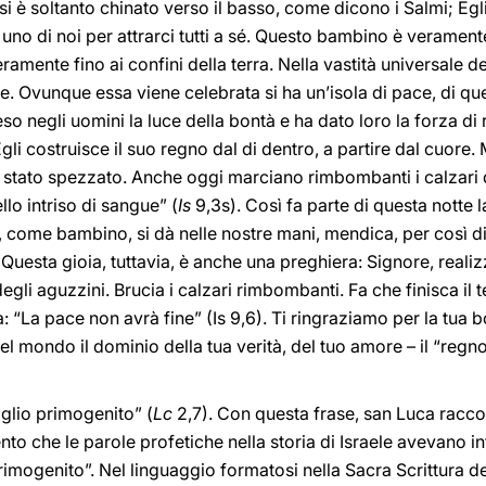
si è soltanto chinato verso il basso, come dicono i Salmi; Egl
uno di noi per attrarci tutti a sé. Questo bambino è veramen
ramente fino ai confini della terra. Nella vastità universale de
e. Ovunque essa viene celebrata si ha un’isola di pace, di qu
negli uomini la luce della bontà e ha dato loro la forza di re
li costruisce il suo regno dal di dentro, a partire dal cuore.
 stato spezzato. Anche oggi marciano rimbombanti i calzari 
lo intriso di sangue” (
Is
9,3s). Così fa parte di questa notte l
 come bambino, si dà nelle nostre mani, mendica, per così dir
Questa gioia, tuttavia, è anche una preghiera: Signore, realiz
li aguzzini. Brucia i calzari rimbombanti. Fa che finisca il te
 “La pace non avrà fine” (Is 9,6). Ti ringraziamo per la tua 
el mondo il dominio della tua verità, del tuo amore – il “regno
figlio primogenito” (
Lc
2,7). Con questa frase, san Luca racc
ento che le parole profetiche nella storia di Israele avevano in
imogenito”. Nel linguaggio formatosi nella Sacra Scrittura de