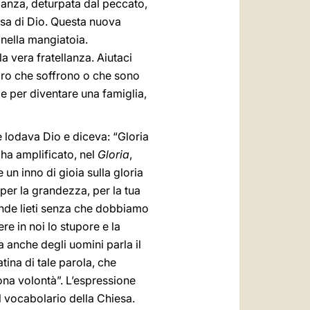
llanza, deturpata dal peccato,
ssa di Dio. Questa nuova
 nella mangiatoia.
a vera fratellanza. Aiutaci
loro che soffrono o che sono
lle per diventare una famiglia,
te lodava Dio e diceva: “Gloria
 ha amplificato, nel
Gloria
,
un inno di gioia sulla gloria
 per la grandezza, per la tua
 rende lieti senza che dobbiamo
ere in noi lo stupore e la
 anche degli uomini parla il
tina di tale parola, che
ona volontà”. L’espressione
l vocabolario della Chiesa.