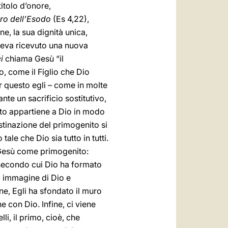
titolo d’onore,
bro dell’Esodo
(Es 4,22),
ne, la sua dignità unica,
veva ricevuto una nuova
i
chiama Gesù “il
, come il Figlio che Dio
r questo egli – come in molte
te un sacrificio sostitutivo,
ito appartiene a Dio in modo
destinazione del primogenito si
le che Dio sia tutto in tutti.
 Gesù come primogenito:
o secondo cui Dio ha formato
a immagine di Dio e
one, Egli ha sfondato il muro
e con Dio. Infine, ci viene
elli, il primo, cioè, che