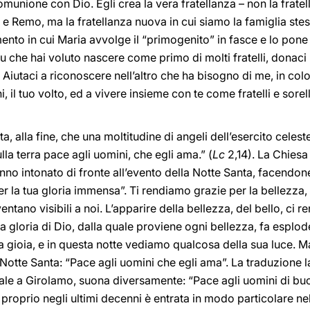
omunione con Dio. Egli crea la vera fratellanza – non la frate
e Remo, ma la fratellanza nuova in cui siamo la famiglia ste
mento in cui Maria avvolge il “primogenito” in fasce e lo pone
 che hai voluto nascere come primo di molti fratelli, donaci l
. Aiutaci a riconoscere nell’altro che ha bisogno di me, in co
i, il tuo volto, ed a vivere insieme con te come fratelli e sore
ta, alla fine, che una moltitudine di angeli dell’esercito celes
sulla terra pace agli uomini, che egli ama.” (
Lc
2,14). La Chiesa
nno intonato di fronte all’evento della Notte Santa, facendone 
er la tua gloria immensa”. Ti rendiamo grazie per la bellezza,
entano visibili a noi. L’apparire della bellezza, del bello, ci
 La gloria di Dio, dalla quale proviene ogni bellezza, fa esplod
a gioia, e in questa notte vediamo qualcosa della sua luce. Ma
Notte Santa: “Pace agli uomini che egli ama”. La traduzione la
isale a Girolamo, suona diversamente: “Pace agli uomini di bu
 proprio negli ultimi decenni è entrata in modo particolare ne