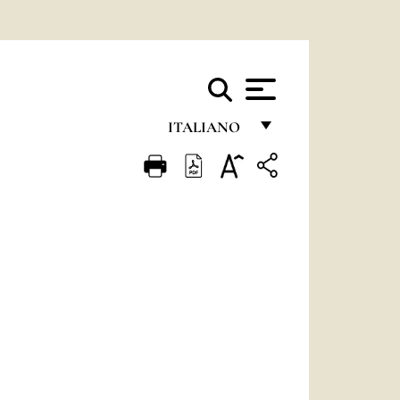
ITALIANO
FRANÇAIS
ENGLISH
ITALIANO
PORTUGUÊS
ESPAÑOL
DEUTSCH
POLSKI