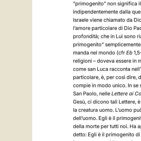
“primogenito” non significa il 
indipendentemente dalla quest
Israele viene chiamato da Dio 
l’amore particolare di Dio P
profondità; che in Lui sono r
primogenito” semplicemente p
manda nel mondo (cfr
Eb
1,5
religioni – doveva essere in 
come san Luca racconta nell’
particolare, è, per così dire, 
compie in modo unico. In se st
San Paolo, nelle
Lettere ai
Co
Gesù, ci dicono tali Lettere,
la creatura uomo. L’uomo pu
dell’uomo. Egli è il primogeni
della morte per tutti noi. Ha 
detto: Egli è il primogenito di m