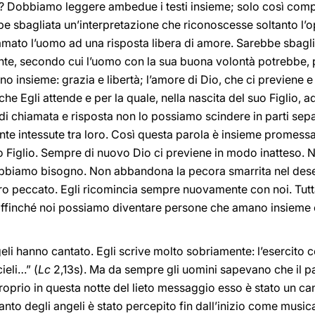
? Dobbiamo leggere ambedue i testi insieme; solo così comp
e sbagliata un’interpretazione che riconoscesse soltanto l’o
mato l’uomo ad una risposta libera di amore. Sarebbe sbagli
nte, secondo cui l’uomo con la sua buona volontà potrebbe, p
o insieme: grazia e libertà; l’amore di Dio, che ci previene 
he Egli attende e per la quale, nella nascita del suo Figlio, ad
o di chiamata e risposta non lo possiamo scindere in parti separ
e intessute tra loro. Così questa parola è insieme promessa
 Figlio. Sempre di nuovo Dio ci previene in modo inatteso. N
abbiamo bisogno. Non abbandona la pecora smarrita nel desert
tro peccato. Egli ricomincia sempre nuovamente con noi. Tutt
 affinché noi possiamo diventare persone che amano insieme 
eli hanno cantato. Egli scrive molto sobriamente: l’esercito 
ieli…” (
Lc
2,13s). Ma da sempre gli uomini sapevano che il pa
oprio in questa notte del lieto messaggio esso è stato un cant
canto degli angeli è stato percepito fin dall’inizio come music