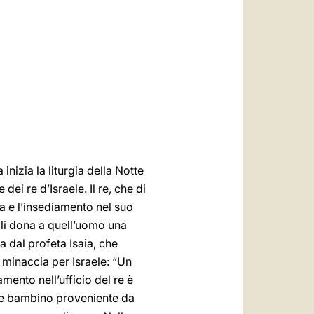
العربيّة
中文
LATINE
inizia la liturgia della Notte
ei re d’Israele. Il re, che di
ta e l’insediamento nel suo
Egli dona a quell’uomo una
a dal profeta Isaia, che
 minaccia per Israele: “Un
amento nell’ufficio del re è
me bambino proveniente da