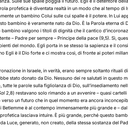
ranza. Sulle sue spalle poggia il futuro. Egli è il detentore de
ola profetica è diventata realtà in un modo che al tempo di 
amente un bambino Colui sulle cui spalle è il potere. In Lui ap
sto bambino è veramente nato da Dio. È la Parola eterna di Dio
 bambino valgono i titoli di dignità che il cantico d’incoronazi
tente – Padre per sempre – Principe della pace (9,5). Sì, que
pienti del mondo. Egli porta in se stesso la sapienza e il consi
Egli è il Dio forte e ci mostra così, di fronte ai poteri milla
oronazione in Israele, in verità, erano sempre soltanto ritual
ebbe stato donato da Dio. Nessuno dei re salutati in questo 
o, tutte le parole sulla figliolanza di Dio, sull’insediamento nell
Sal
2,8) restavano solo rimando a un avvenire – quasi cartelli 
verso un futuro che in quel momento era ancora inconcepibi
e di Betlemme è al contempo immensamente più grande e – dal
a profetica lasciava intuire. È più grande, perché questo bamb
a Luce, generato, non creato, della stessa sostanza del Padre