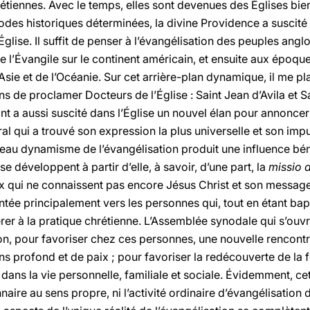
tiennes. Avec le temps, elles sont devenues des Églises bi
odes historiques déterminées, la divine Providence a susci
l’Église. Il suffit de penser à l’évangélisation des peuples an
de l’Évangile sur le continent américain, et ensuite aux époqu
’Asie et de l’Océanie. Sur cet arrière-plan dynamique, il me pl
ns de proclamer Docteurs de l’Église : Saint Jean d’Avila et 
int a aussi suscité dans l’Église un nouvel élan pour annonce
al qui a trouvé son expression la plus universelle et son impu
eau dynamisme de l’évangélisation produit une influence bé
e développent à partir d’elle, à savoir, d’une part, la
missio 
x qui ne connaissent pas encore Jésus Christ et son message de
ntée principalement vers les personnes qui, tout en étant bap
éférer à la pratique chrétienne. L’Assemblée synodale qui s’ou
on, pour favoriser chez ces personnes, une nouvelle rencontr
ns profond et de paix ; pour favoriser la redécouverte de la 
 dans la vie personnelle, familiale et sociale. Évidemment, cet
onnaire au sens propre, ni l’activité ordinaire d’évangélisat