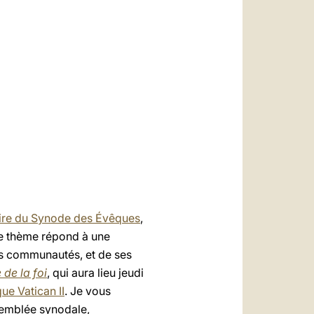
العربيّة
中文
LATINE
ire du Synode des Évêques
,
 thème répond à une
es communautés, et de ses
de la foi
, qui aura lieu jeudi
e Vatican II
. Je vous
semblée synodale,