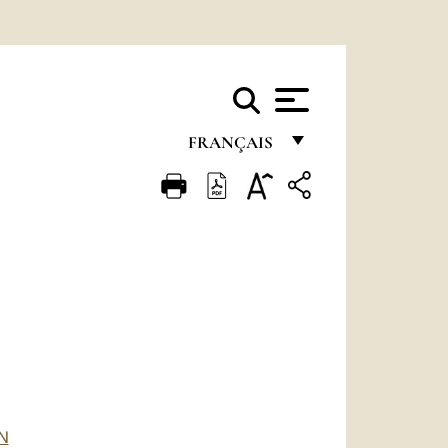
FRANÇAIS
FRANÇAIS
ENGLISH
ITALIANO
PORTUGUÊS
ESPAÑOL
DEUTSCH
POLSKI
N