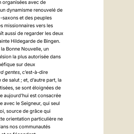
en organisées avec de
té un dynamisme renouvelé de
glo-saxons et des peuples
es missionnaires vers les
aît aussi de regarder les deux
Sainte Hildegarde de Bingen.
r la Bonne Nouvelle, un
lsion la plus autorisée dans
néfique sur deux
ad gentes
, c’est-à-dire
 salut ; et, d’autre part, la
tisées, se sont éloignées de
vre aujourd’hui est consacrée
e avec le Seigneur, qui seul
foi, source de grâce qui
te orientation particulière ne
ion dans nos communautés