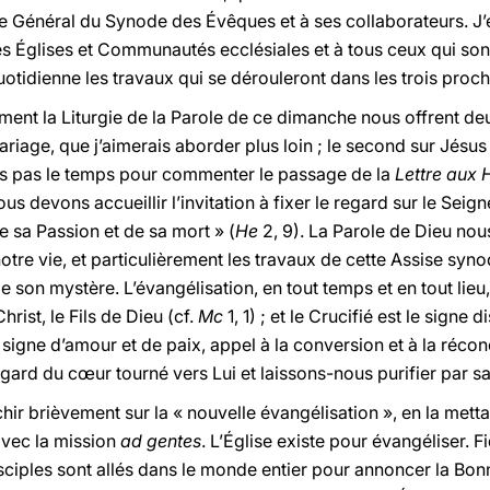
re Général du Synode des Évêques et à ses collaborateurs. J
s Églises et Communautés ecclésiales et à tous ceux qui sont i
otidienne les travaux qui se dérouleront dans les trois proc
rment la Liturgie de la Parole de ce dimanche nous offrent de
mariage, que j’aimerais aborder plus loin ; le second sur Jésus
s pas le temps pour commenter le passage de la
Lettre aux
s devons accueillir l’invitation à fixer le regard sur le Sei
e sa Passion et de sa mort » (
He
2, 9). La Parole de Dieu nou
notre vie, et particulièrement les travaux de cette Assise syno
e son mystère. L’évangélisation, en tout temps et en tout lie
hrist, le Fils de Dieu (cf.
Mc
1, 1) ; et le Crucifié est le signe 
 signe d’amour et de paix, appel à la conversion et à la réconc
gard du cœur tourné vers Lui et laissons-nous purifier par s
chir brièvement sur la « nouvelle évangélisation », en la mett
 avec la mission
ad gentes
. L’Église existe pour évangéliser
isciples sont allés dans le monde entier pour annoncer la Bo