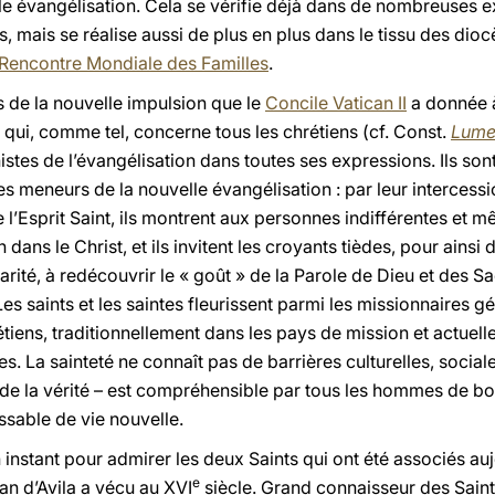
lle évangélisation. Cela se vérifie déjà dans de nombreuses e
ais se réalise aussi de plus en plus dans le tissu des dioc
Rencontre Mondiale des Familles
.
 de la nouvelle impulsion que le
Concile Vatican II
a donnée à
é, qui, comme tel, concerne tous les chrétiens (cf. Const.
Lume
istes de l’évangélisation dans toutes ses expressions. Ils son
 les meneurs de la nouvelle évangélisation : par leur intercess
 de l’Esprit Saint, ils montrent aux personnes indifférentes et 
ans le Christ, et ils invitent les croyants tièdes, pour ainsi di
harité, à redécouvrir le « goût » de la Parole de Dieu et des 
 Les saints et les saintes fleurissent parmi les missionnaires 
ens, traditionnellement dans les pays de mission et actuelle
. La sainteté ne connaît pas de barrières culturelles, sociales
t de la vérité – est compréhensible par tous les hommes de b
issable de vie nouvelle.
instant pour admirer les deux Saints qui ont été associés au
e
ean d’Avila a vécu au XVI
siècle. Grand connaisseur des Saintes