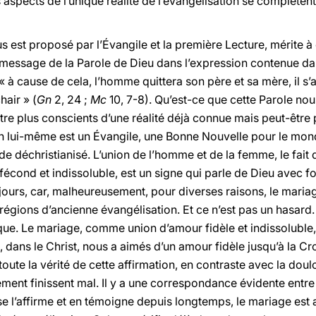
is aspects de l’unique réalité de l’évangélisation se complèten
 est proposé par l’Évangile et la première Lecture, mérite à
 message de la Parole de Dieu dans l’expression contenue dan
« à cause de cela, l’homme quittera son père et sa mère, il s’
hair » (
Gn
2, 24 ;
Mc
10, 7-8). Qu’est-ce que cette Parole nous
être plus conscients d’une réalité déjà connue mais peut-être 
en lui-même est un Évangile, une Bonne Nouvelle pour le mond
e déchristianisé. L’union de l’homme et de la femme, le fait 
 fécond et indissoluble, est un signe qui parle de Dieu avec 
ours, car, malheureusement, pour diverses raisons, le mariag
égions d’ancienne évangélisation. Et ce n’est pas un hasard. L
ue. Le mariage, comme union d’amour fidèle et indissoluble, 
i, dans le Christ, nous a aimés d’un amour fidèle jusqu’à la Cr
ute la vérité de cette affirmation, en contraste avec la dou
nt finissent mal. Il y a une correspondance évidente entre la 
se l’affirme et en témoigne depuis longtemps, le mariage est