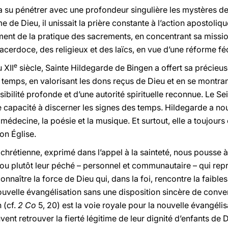
l a su pénétrer avec une profondeur singulière les mystères 
de Dieu, il unissait la prière constante à l’action apostolique
ent de la pratique des sacrements, en concentrant sa mission
cerdoce, des religieux et des laïcs, en vue d’une réforme fé
e
 XII
siècle, Sainte Hildegarde de Bingen a offert sa précieus
n temps, en valorisant les dons reçus de Dieu et en se mon
sibilité profonde et d’une autorité spirituelle reconnue. Le Se
e capacité à discerner les signes des temps. Hildegarde a n
la médecine, la poésie et la musique. Et surtout, elle a toujou
son Église.
e chrétienne, exprimé dans l’appel à la sainteté, nous pousse 
s, ou plutôt leur péché – personnel et communautaire – qui re
connaître la force de Dieu qui, dans la foi, rencontre la faib
ouvelle évangélisation sans une disposition sincère de convers
 (cf.
2 Co
5, 20) est la voie royale pour la nouvelle évangéli
vent retrouver la fierté légitime de leur dignité d’enfants de 