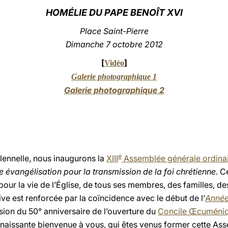
HOMÉLIE DU PAPE BENOÎT XVI
Place Saint-Pierre
Dimanche 7 octobre 2012
[
]
Vidéo
Galerie photographique 1
Galerie photographique 2
e
lennelle, nous inaugurons la
XIII
Assemblée générale ordina
e évangélisation pour la transmission de la foi chrétienne.
Ce
our la vie de l’Église, de tous ses membres, des familles, d
tive est renforcée par la coïncidence avec le début de l’
Année 
asion du 50° anniversaire de l’ouverture du
Concile Œcuméniqu
naissante bienvenue à vous, qui êtes venus former cette As