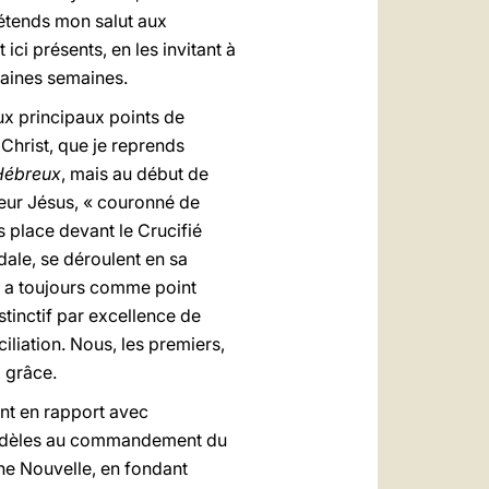
’étends mon salut aux
ci présents, en les invitant à
haines semaines.
ux principaux points de
 Christ, que je reprends
 Hébreux
, mais au début de
gneur Jésus, « couronné de
s place devant le Crucifié
dale, se déroulent en sa
u, a toujours comme point
distinctif par excellence de
iliation. Nous, les premiers,
a grâce.
ant en rapport avec
. Fidèles au commandement du
nne Nouvelle, en fondant