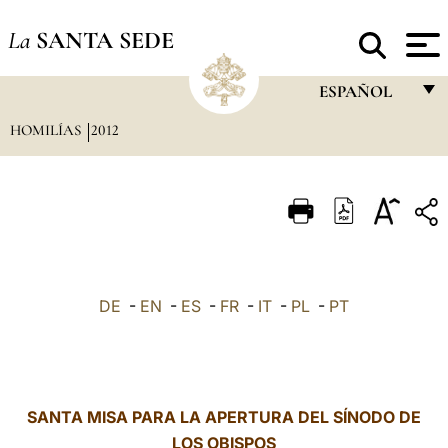
La
SANTA SEDE
ESPAÑOL
HOMILÍAS
2012
FRANÇAIS
ENGLISH
ITALIANO
PORTUGUÊS
ESPAÑOL
DE
-
EN
-
ES
-
FR
-
IT
-
PL
-
PT
DEUTSCH
POLSKI
العربيّة
SANTA MISA PARA LA APERTURA DEL SÍNODO DE
LOS OBISPOS
中文