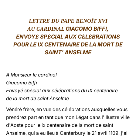
LATINE
LETTRE DU PAPE BENOÎT XVI
GIACOMO BIFFI,
AU CARDINAL
ENVOY
SP
CIAL AUX C
L
BRATIONS
É
É
É
É
POUR LE IX CENTENAIRE DE LA MORT DE
SAINT' ANSELME
A Monsieur le cardinal
Giacomo Biffi
Envoyé spécial aux célébrations du IX centenaire
de la mort de saint Anselme
Vénéré frère, en vue des célébrations auxquelles vous
prendrez part en tant que mon Légat dans l'illustre ville
d'Aoste pour le ix centenaire de la mort de saint
Anselme, qui a eu lieu à Canterbury le 21 avril 1109, j'ai