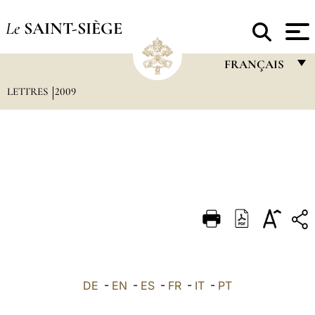
Le
SAINT-SIÈGE
FRANÇAIS
LETTRES
2009
FRANÇAIS
ENGLISH
ITALIANO
PORTUGUÊS
ESPAÑOL
DEUTSCH
POLSKI
العربيّة
DE
-
EN
-
ES
-
FR
-
IT
-
PT
中文