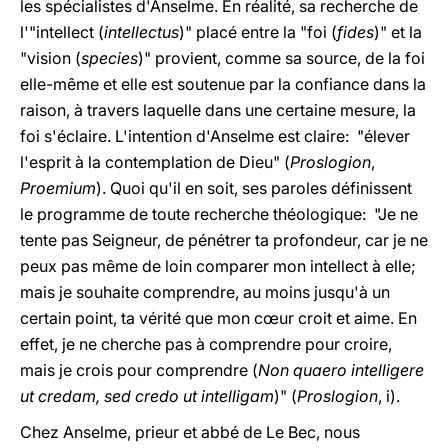
les spécialistes d'Anselme. En réalité, sa recherche de
l'"intellect (
intellectus
)" placé entre la "foi (
fides
)" et la
"vision (
species
)" provient, comme sa source, de la foi
elle-même et elle est soutenue par la confiance dans la
raison, à travers laquelle dans une certaine mesure, la
foi s'éclaire. L'intention d'Anselme est claire: "élever
l'esprit à la contemplation de Dieu" (
Proslogion
,
Proemium
). Quoi qu'il en soit, ses paroles définissent
le programme de toute recherche théologique: "Je ne
tente pas Seigneur, de pénétrer ta profondeur, car je ne
peux pas même de loin comparer mon intellect à elle;
mais je souhaite comprendre, au moins jusqu'à un
certain point, ta vérité que mon cœur croit et aime. En
effet, je ne cherche pas à comprendre pour croire,
mais je crois pour comprendre (
Non quaero intelligere
ut credam, sed credo ut intelligam
)" (
Proslogion
, i).
Chez Anselme, prieur et abbé de Le Bec, nous