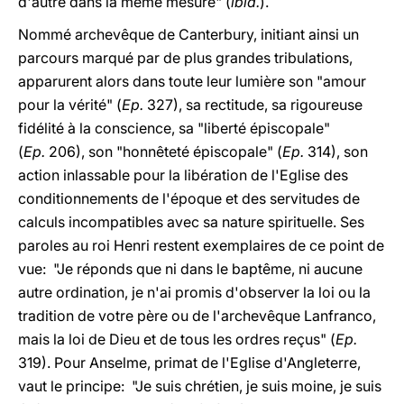
d'autre dans la même mesure" (
ibid.
).
Nommé archevêque de Canterbury, initiant ainsi un
parcours marqué par de plus grandes tribulations,
apparurent alors dans toute leur lumière son "amour
pour la vérité" (
Ep.
327), sa rectitude, sa rigoureuse
fidélité à la conscience, sa "liberté épiscopale"
(
Ep.
206), son "honnêteté épiscopale" (
Ep.
314), son
action inlassable pour la libération de l'Eglise des
conditionnements de l'époque et des servitudes de
calculs incompatibles avec sa nature spirituelle. Ses
paroles au roi Henri restent exemplaires de ce point de
vue: "Je réponds que ni dans le baptême, ni aucune
autre ordination, je n'ai promis d'observer la loi ou la
tradition de votre père ou de l'archevêque Lanfranco,
mais la loi de Dieu et de tous les ordres reçus" (
Ep.
319). Pour Anselme, primat de l'Eglise d'Angleterre,
vaut le principe: "Je suis chrétien, je suis moine, je suis