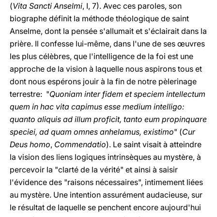
(
Vita Sancti Anselmi
, I, 7). Avec ces paroles, son
biographe définit la méthode théologique de saint
Anselme, dont la pensée s'allumait et s'éclairait dans la
prière. Il confesse lui-même, dans l'une de ses œuvres
les plus célèbres, que l'intelligence de la foi est une
approche de la vision à laquelle nous aspirons tous et
dont nous espérons jouir à la fin de notre pèlerinage
terrestre: "
Quoniam inter fidem et speciem intellectum
quem in hac vita capimus esse medium intelligo:
quanto aliquis ad illum proficit, tanto eum propinquare
speciei, ad quam omnes anhelamus, existimo
" (
Cur
Deus homo
,
Commendatio
). Le saint visait à atteindre
la vision des liens logiques intrinsèques au mystère, à
percevoir la "clarté de la vérité" et ainsi à saisir
l'évidence des "raisons nécessaires", intimement liées
au mystère. Une intention assurément audacieuse, sur
le résultat de laquelle se penchent encore aujourd'hui