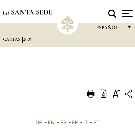
La
SANTA SEDE
ESPAÑOL
CARTAS
2009
FRANÇAIS
ENGLISH
ITALIANO
PORTUGUÊS
ESPAÑOL
DEUTSCH
POLSKI
العربيّة
DE
-
EN
-
ES
-
FR
-
IT
-
PT
中文