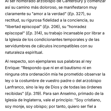
Al ser nombrado arzobispo de Canterbury y comenzar
así su camino más doloroso, se manifestaron muy
claramente su "amor a la verdad" (
Ep
. 327), su
rectitud, su rigurosa fidelidad a la conciencia, su
"libertad episcopal" (
Ep
. 206), su "honradez
episcopal" (
Ep
. 314), su trabajo incansable por librar a
la Iglesia de los condicionantes temporales y de las
servidumbres de cálculos incompatibles con su
naturaleza espiritual.
Al respecto, son ejemplares sus palabras al rey
Enrique: "Respondo que ni en el bautismo ni en
ninguna otra ordenación mía he prometido observar la
ley o la costumbre de vuestro padre o del arzobispo
Lanfranco, sino la ley de Dios y de todas las órdenes
recibidas" (
Ep
. 319). Para san Anselmo, primado de la
Iglesia de Inglaterra, vale el principio: "Soy cristiano,
soy monje, soy obispo; por tanto, quiero ser fiel a