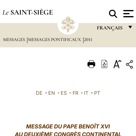
Le
SAINT-SIÈGE
FRANÇAIS
MESSAGES
MESSAGES PONTIFICAUX
2011
FRANÇAIS
ENGLISH
ITALIANO
PORTUGUÊS
ESPAÑOL
DE
-
EN
-
ES
-
FR
-
IT
-
PT
DEUTSCH
POLSKI
العربيّة
MESSAGE DU PAPE BENOÎT XVI
AU DEUXIÈME CONGRÈS CONTINENTAL
中文