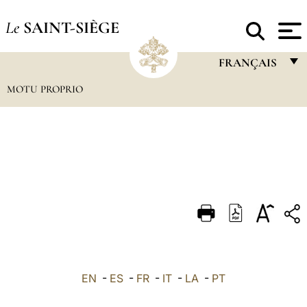
Le
SAINT-SIÈGE
FRANÇAIS
MOTU PROPRIO
FRANÇAIS
ENGLISH
ITALIANO
PORTUGUÊS
ESPAÑOL
DEUTSCH
POLSKI
العربيّة
EN
-
ES
-
FR
-
IT
-
LA
-
PT
中文