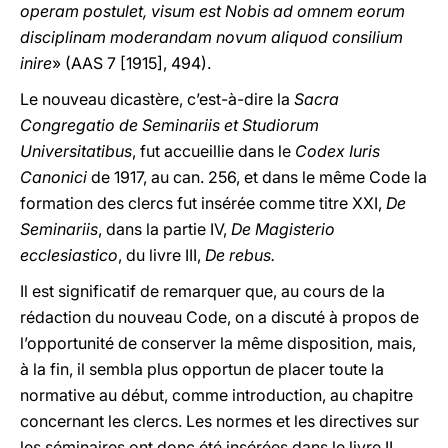
operam postulet, visum est Nobis ad omnem eorum
disciplinam moderandam novum aliquod consilium
inire
» (AAS 7 [1915], 494).
Le nouveau dicastère, c’est-à-dire la
Sacra
Congregatio de Seminariis et Studiorum
Universitatibus
, fut accueillie dans le
Codex Iuris
Canonici
de 1917, au can. 256, et dans le même Code la
formation des clercs fut insérée comme titre XXI,
De
Seminariis
, dans la partie IV,
De Magisterio
ecclesiastico
, du livre III,
De rebus.
Il est significatif de remarquer que, au cours de la
rédaction du nouveau Code, on a discuté à propos de
l’opportunité de conserver la même disposition, mais,
à la fin, il sembla plus opportun de placer toute la
normative au début, comme introduction, au chapitre
concernant les clercs. Les normes et les directives sur
les séminaires ont donc été insérées dans le livre II,