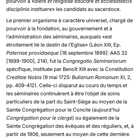
pourvoir à «
alere et religiose educare et ecclesiasticis
disciplinis instituere
» les candidats au sacerdoce.
Le premier organisme à caractère universel, chargé de
pourvoir à la fondation, au gouvernement et à
l’administration des séminaires, auxquels «est
étroitement lié le destin de l’Eglise» (Léon XIII, Ep.
Paternae providaeque
[18 septembre 1899]: AAS 32
[1899-1900], 214), fut la
Congregatio Seminariorum
spécifique, instituée par Benoît XIII avec la Constitution
Creditae Nobis
(9 mai 1725:
Bullarium Romanum
XI, 2,
pp. 409-412). Celle-ci disparut au cours du temps et
les séminaires continuèrent à être l’objet de soins
particuliers de la part du Saint-Siège au moyen de la
Sainte Congrégation pour le Concile (aujourd’hui
Congrégation pour le clergé
) ou également de la
Sainte Congrégation des évêques et des réguliers, et, à
partir de 1906, seulement au moyen de cette dernière.