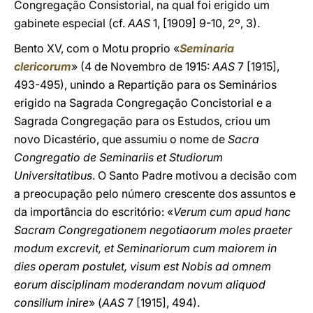
Congregação Consistorial, na qual foi erigido um
gabinete especial (cf.
AAS
1, [1909] 9-10, 2º, 3).
Bento XV, com o Motu proprio «
Seminaria
clericorum
» (4 de Novembro de 1915:
AAS
7 [1915],
493-495), unindo a Repartição para os Seminários
erigido na Sagrada Congregação Concistorial e a
Sagrada Congregação para os Estudos, criou um
novo Dicastério, que assumiu o nome de
Sacra
Congregatio de Seminariis et Studiorum
Universitatibus
. O Santo Padre motivou a decisão com
a preocupação pelo número crescente dos assuntos e
da importância do escritório: «
Verum cum apud hanc
Sacram Congregationem negotiaorum moles praeter
modum excrevit, et Seminariorum cum maiorem in
dies operam postulet, visum est Nobis ad omnem
eorum disciplinam moderandam novum aliquod
consilium inire
» (
AAS
7 [1915], 494).