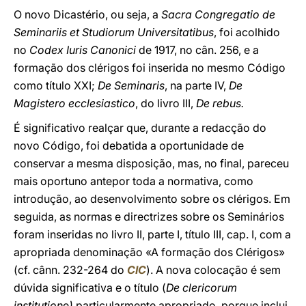
O novo Dicastério, ou seja, a
Sacra Congregatio de
Seminariis et Studiorum Universitatibus
, foi acolhido
no
Codex Iuris Canonici
de 1917, no cân. 256, e a
formação dos clérigos foi inserida no mesmo Código
como título XXI;
De Seminaris
, na parte IV,
De
Magistero ecclesiastico
, do livro III,
De rebus.
É significativo realçar que, durante a redacção do
novo Código, foi debatida a oportunidade de
conservar a mesma disposição, mas, no final, pareceu
mais oportuno antepor toda a normativa, como
introdução, ao desenvolvimento sobre os clérigos. Em
seguida, as normas e directrizes sobre os Seminários
foram inseridas no livro II, parte I, título III, cap. I, com a
apropriada denominação «A formação dos Clérigos»
(cf. cânn. 232-264 do
CIC
). A nova colocação é sem
dúvida significativa e o título (
De clericorum
institution
e
)
particularmente apropriado, porque inclui