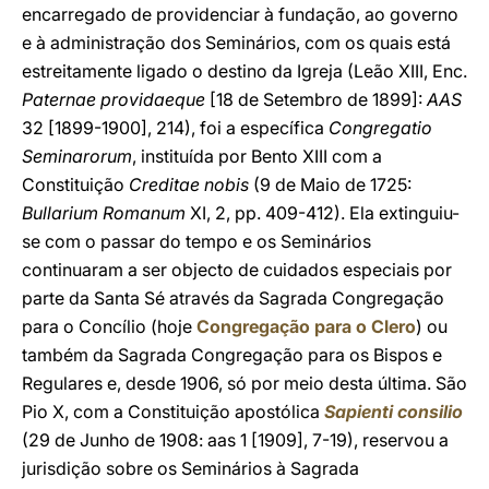
encarregado de providenciar à fundação, ao governo
e à administração dos Seminários, com os quais está
estreitamente ligado o destino da Igreja (Leão XIII, Enc.
Paternae providaeque
[18 de Setembro de 1899]:
AAS
32 [1899-1900], 214), foi a específica
Congregatio
Seminarorum
, instituída por Bento XIII com a
Constituição
Creditae nobis
(9 de Maio de 1725:
Bullarium Romanum
XI, 2, pp. 409-412). Ela extinguiu-
se com o passar do tempo e os Seminários
continuaram a ser objecto de cuidados especiais por
parte da Santa Sé através da Sagrada Congregação
para o Concílio (hoje
Congregação para o Clero
) ou
também da Sagrada Congregação para os Bispos e
Regulares e, desde 1906, só por meio desta última. São
Pio X, com a Constituição apostólica
Sapienti consilio
(29 de Junho de 1908: aas 1 [1909], 7-19), reservou a
jurisdição sobre os Seminários à Sagrada