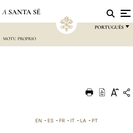
A
SANTA SÉ
PORTUGUÊS
MOTU PROPRIO
FRANÇAIS
ENGLISH
ITALIANO
PORTUGUÊS
ESPAÑOL
DEUTSCH
POLSKI
العربيّة
EN
-
ES
-
FR
-
IT
-
LA
-
PT
中文