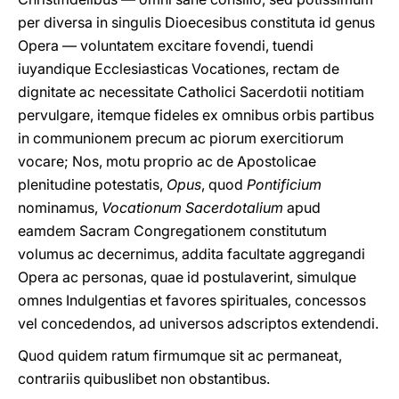
per diversa in singulis Dioecesibus constituta id genus
Opera — voluntatem excitare fovendi, tuendi
iuyandique Ecclesiasticas Vocationes, rectam de
dignitate ac necessitate Catholici Sacerdotii notitiam
pervulgare, itemque fideles ex omnibus orbis partibus
in communionem precum ac piorum exercitiorum
vocare; Nos, motu proprio ac de Apostolicae
plenitudine potestatis,
Opus
, quod
Pontificium
nominamus,
Vocationum Sacerdotalium
apud
eamdem Sacram Congregationem constitutum
volumus ac decernimus, addita facultate aggregandi
Opera ac personas, quae id postulaverint, simulque
omnes Indulgentias et favores spirituales, concessos
vel concedendos, ad universos adscriptos extendendi.
Quod quidem ratum firmumque sit ac permaneat,
contrariis quibuslibet non obstantibus.