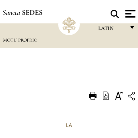
Sancta
SEDES
LATIN
MOTU PROPRIO
FRANÇAIS
ENGLISH
ITALIANO
PORTUGUÊS
ESPAÑOL
DEUTSCH
POLSKI
العربيّة
LA
中文