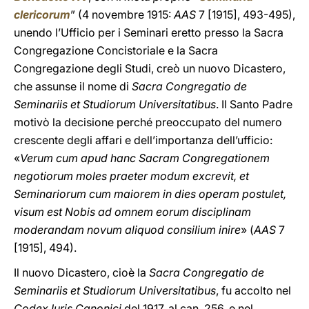
clericorum
” (4 novembre 1915:
AAS
7 [1915], 493-495),
unendo l’Ufficio per i Seminari eretto presso la Sacra
Congregazione Concistoriale e la Sacra
Congregazione degli Studi, creò un nuovo Dicastero,
che assunse il nome di
Sacra Congregatio de
Seminariis et Studiorum Universitatibus
. Il Santo Padre
motivò la decisione perché preoccupato del numero
crescente degli affari e dell’importanza dell’ufficio:
«
Verum cum apud hanc Sacram Congregationem
negotiorum moles praeter modum excrevit, et
Seminariorum cum maiorem in dies operam postulet,
visum est Nobis ad omnem eorum disciplinam
moderandam novum aliquod consilium inire
» (
AAS
7
[1915], 494).
Il nuovo Dicastero, cioè la
Sacra Congregatio de
Seminariis et Studiorum Universitatibus
, fu accolto nel
Codex Iuris Canonici
del 1917, al can. 256, e nel