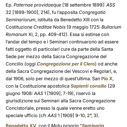
Ep.
Paternae providaeque
[18 settembre 1899]:
ASS
32 [1899-1900], 214), fu l’apposita
Congregatio
Seminariorum
, istituita da Benedetto XIII con la
Costituzione
Creditae Nobis
(9 maggio 1725:
Bullarium
Romanum
XI, 2, pp. 409-412). Essa si estinse con
l’andar del tempo e i Seminari continuarono ad essere
fatti oggetto di particolari cure da parte della Santa
Sede per mezzo della Sacra Congregazione del
Concilio (oggi
Congregazione per il Clero
) od anche
della Sacra Congregazione dei Vescovi e Regolari, e,
dal 1906, solo per mezzo di quest’ultima. San
Pio X
,
con la Costituzione apostolica
Sapienti consilio
(29
giugno 1908:
AAS
1 [1909], 7-19), riservò la
giurisdizione sui Seminari alla Sacra Congregazione
Concistoriale, presso la quale venne eretto uno
speciale ufficio (cfr
AAS
1 [1909] 9-10, 2°, 3).
Benedetto XV
, con il
Motu proprio
“
Seminaria