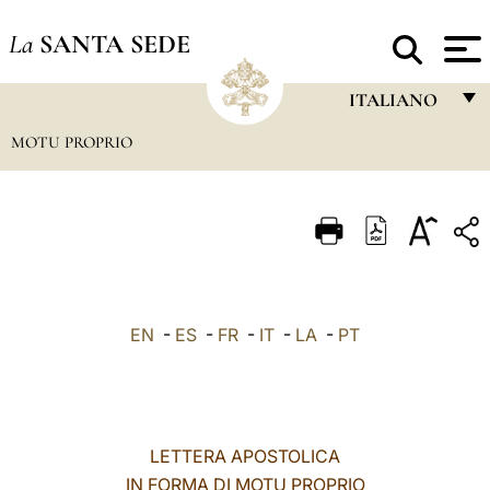
La
SANTA SEDE
ITALIANO
MOTU PROPRIO
FRANÇAIS
ENGLISH
ITALIANO
PORTUGUÊS
ESPAÑOL
EN
-
ES
-
FR
-
IT
-
LA
-
PT
DEUTSCH
POLSKI
العربيّة
LETTERA APOSTOLICA
IN FORMA DI
MOTU PROPRIO
中文