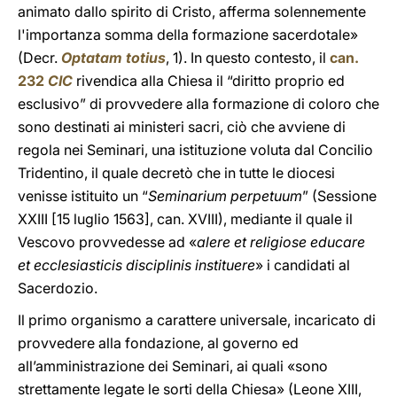
animato dallo spirito di Cristo, afferma solennemente
l'importanza somma della formazione sacerdotale»
(Decr.
Optatam totius
, 1). In questo contesto, il
can.
232
CIC
rivendica alla Chiesa il “diritto proprio ed
esclusivo” di provvedere alla formazione di coloro che
sono destinati ai ministeri sacri, ciò che avviene di
regola nei Seminari, una istituzione voluta dal Concilio
Tridentino, il quale decretò che in tutte le diocesi
venisse istituito un “
Seminarium perpetuum
” (Sessione
XXIII [15 luglio 1563], can. XVIII), mediante il quale il
Vescovo provvedesse ad «
alere et religiose educare
et ecclesiasticis disciplinis instituere
» i candidati al
Sacerdozio.
Il primo organismo a carattere universale, incaricato di
provvedere alla fondazione, al governo ed
all’amministrazione dei Seminari, ai quali «sono
strettamente legate le sorti della Chiesa» (Leone XIII,