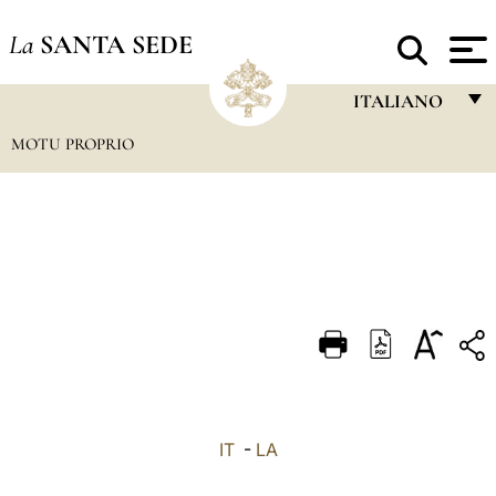
La
SANTA SEDE
ITALIANO
MOTU PROPRIO
FRANÇAIS
ENGLISH
ITALIANO
PORTUGUÊS
ESPAÑOL
DEUTSCH
POLSKI
العربيّة
IT
-
LA
中文