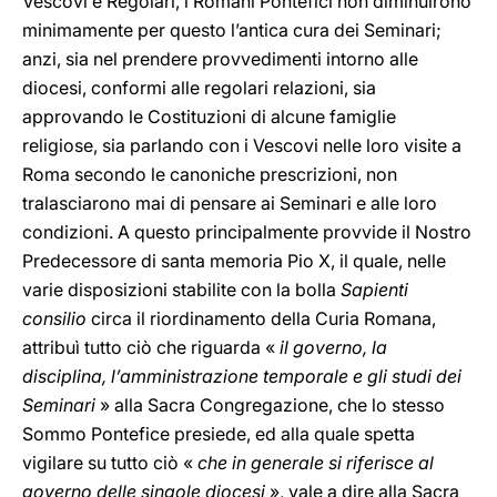
Vescovi e Regolari, i Romani Pontefici non diminuirono
minimamente per questo l’antica cura dei Seminari;
anzi, sia nel prendere provvedimenti intorno alle
diocesi, conformi alle regolari relazioni, sia
approvando le Costituzioni di alcune famiglie
religiose, sia parlando con i Vescovi nelle loro visite a
Roma secondo le canoniche prescrizioni, non
tralasciarono mai di pensare ai Seminari e alle loro
condizioni. A questo principalmente provvide il Nostro
Predecessore di santa memoria Pio X, il quale, nelle
varie disposizioni stabilite con la bolla
Sapienti
consilio
circa il riordinamento della Curia Romana,
attribuì tutto ciò che riguarda «
il governo, la
disciplina, l’amministrazione temporale e gli studi dei
Seminari
» alla Sacra Congregazione, che lo stesso
Sommo Pontefice presiede, ed alla quale spetta
vigilare su tutto ciò «
che in generale si riferisce al
governo delle singole diocesi
», vale a dire alla Sacra