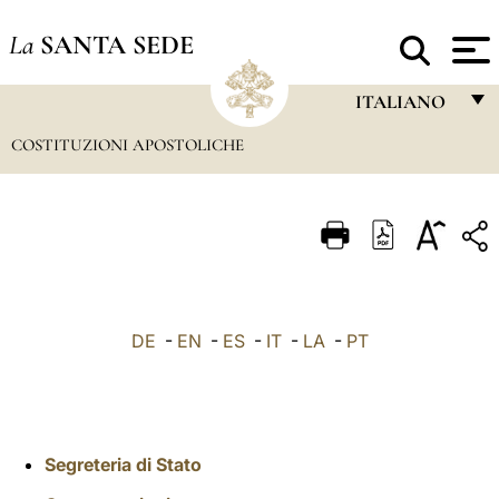
La
SANTA SEDE
ITALIANO
COSTITUZIONI APOSTOLICHE
FRANÇAIS
ENGLISH
ITALIANO
PORTUGUÊS
ESPAÑOL
DE
-
EN
-
ES
-
IT
-
LA
-
PT
DEUTSCH
POLSKI
العربيّة
Segreteria di Stato
中文