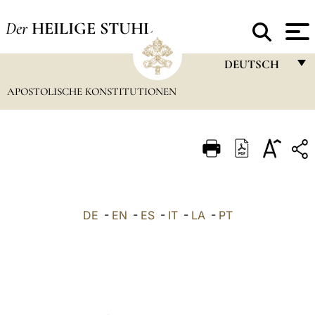
Der
HEILIGE STUHL
DEUTSCH
APOSTOLISCHE KONSTITUTIONEN
FRANÇAIS
ENGLISH
ITALIANO
PORTUGUÊS
ESPAÑOL
DE
-
EN
-
ES
-
IT
-
LA
-
PT
DEUTSCH
POLSKI
العربيّة
中文