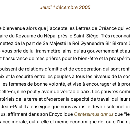
Jeudi 1 décembre 2005
le bienvenue alors que j'accepte les Lettres de Créance qu
iaire du Royaume du Népal près le Saint-Siège. Très reconnais
ettez de la part de Sa Majesté le Roi Gyanendra Bir Bikram S
e vous prie de lui transmettre, ainsi qu'au gouvernement et a
 l'assurance de mes prières pour le bien-être et la prospérit
jouissent de relations d'amitié et de coopération qui sont r
x et la sécurité entre les peuples à tous les niveaux de la s
les femmes de bonne volonté, et vise à encourager et à prom
 celle-ci, il ne peut y avoir de véritable paix. Les pauvres com
tériels de la terre et d'exercer la capacité de travail qui le
 Jean-Paul II a enseigné que nous avons le devoir solennel d
tous, affirmant dans son Encyclique
Centesimus annus
que "le
ance morale, culturelle et même économique de toute l'human