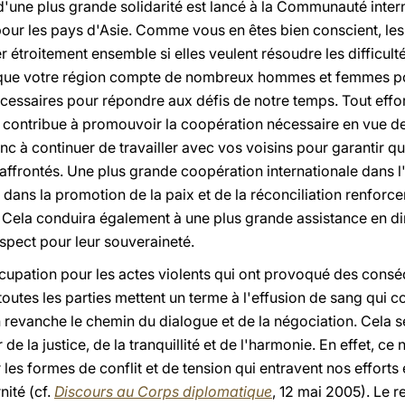
'une plus grande solidarité est lancé à la Communauté internat
pour les pays d'Asie. Comme vous en êtes bien conscient, les
r étroitement ensemble si elles veulent résoudre les difficulté
ble que votre région compte de nombreux hommes et femmes p
écessaires pour répondre aux défis de notre temps. Tout effor
e contribue à promouvoir la coopération nécessaire en vue de
onc à continuer de travailler avec vos voisins pour garantir q
affrontés. Une plus grande coopération internationale dans l'
 dans la promotion de la paix et de la réconciliation renforce
Cela conduira également à une plus grande assistance en dir
spect pour leur souveraineté.
cupation pour les actes violents qui ont provoqué des cons
toutes les parties mettent un terme à l'effusion de sang qui c
 revanche le chemin du dialogue et de la négociation. Cela s
de la justice, de la tranquillité et de l'harmonie. En effet, ce 
s formes de conflit et de tension qui entravent nos efforts 
nité (cf.
Discours au Corps diplomatique
, 12 mai 2005). Le 