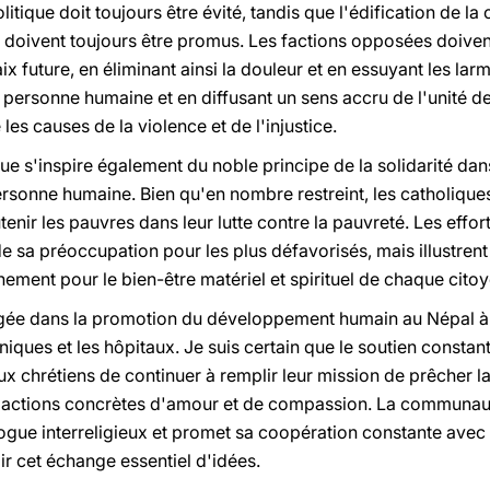
tique doit toujours être évité, tandis que l'édification de l
s doivent toujours être promus. Les factions opposées doiven
x future, en éliminant ainsi la douleur et en essuyant les lar
la personne humaine et en diffusant un sens accru de l'unité d
s causes de la violence et de l'injustice.
ique s'inspire également du noble principe de la solidarité 
 personne humaine. Bien qu'en nombre restreint, les catholiqu
tenir les pauvres dans leur lutte contre la pauvreté. Les effor
sa préoccupation pour les plus défavorisés, mais illustrent 
ement pour le bien-être matériel et spirituel de chaque citoy
agée dans la promotion du développement humain au Népal à 
liniques et les hôpitaux. Je suis certain que le soutien constant
aux chrétiens de continuer à remplir leur mission de prêcher l
s actions concrètes d'amour et de compassion. La communaut
logue interreligieux et promet sa coopération constante avec 
r cet échange essentiel d'idées.