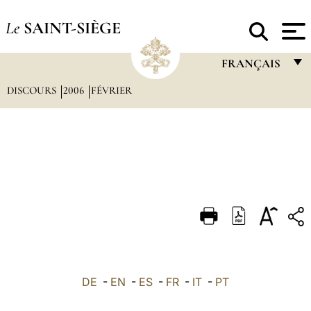
Le
SAINT-SIÈGE
FRANÇAIS
DISCOURS
2006
FÉVRIER
FRANÇAIS
ENGLISH
ITALIANO
PORTUGUÊS
ESPAÑOL
DEUTSCH
POLSKI
العربيّة
DE
-
EN
-
ES
-
FR
-
IT
-
PT
中文