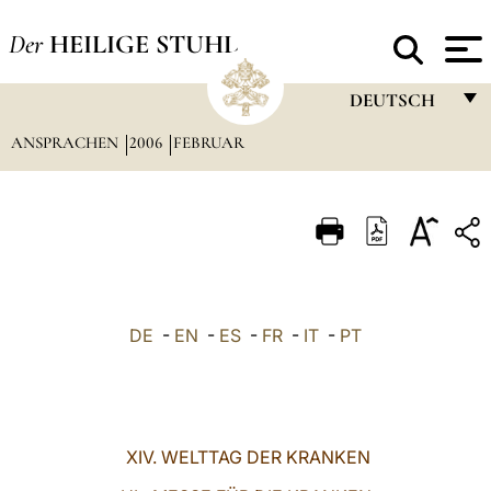
Der
HEILIGE STUHL
DEUTSCH
ANSPRACHEN
2006
FEBRUAR
FRANÇAIS
ENGLISH
ITALIANO
PORTUGUÊS
ESPAÑOL
DE
-
EN
-
ES
-
FR
-
IT
-
PT
DEUTSCH
POLSKI
العربيّة
XIV. WELTTAG DER KRANKEN
中文